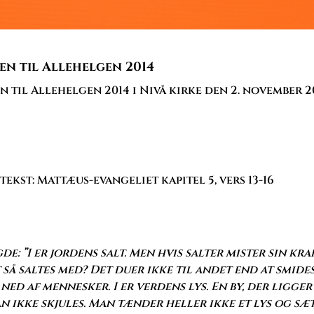
en til Allehelgen 2014
 til Allehelgen 2014 i Nivå kirke den 2. november 20
ekst: Mattæus-evangeliet kapitel 5, vers 13-16
gde: ”I er jordens salt. Men hvis salter mister sin kra
 så saltes med? Det duer ikke til andet end at smide
ned af mennesker. I er verdens lys. En by, der ligger 
an ikke skjules. Man tænder heller ikke et lys og sæ