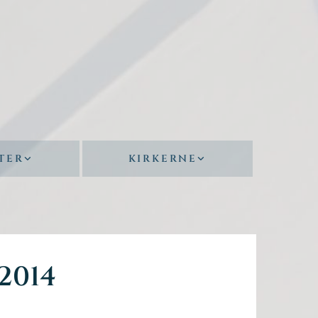
TER
KIRKERNE
2014