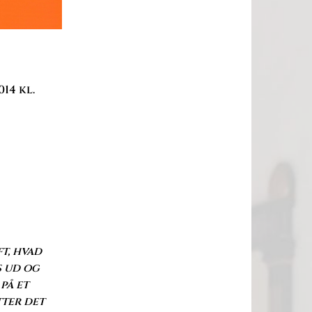
14 kl.
ft, hvad
s ud og
på et
tter det