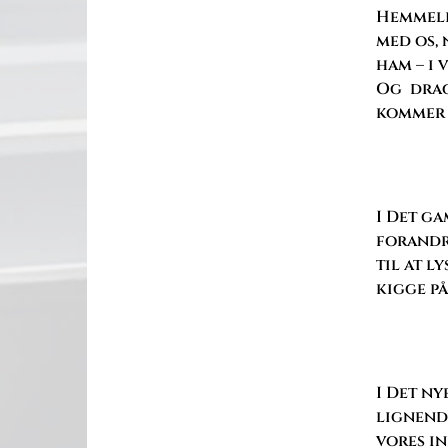
Hemmelig
med os, 
ham – i 
Og drage
kommer t
I Det ga
forandr
til at l
kigge på
I Det n
lignende
vores in