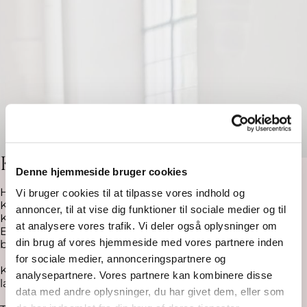
Karlebo Kirke
Denne hjemmeside bruger cookies
Hesselrødvej 2, Karlebo, 2980 Kokkedal.
Vi bruger cookies til at tilpasse vores indhold og
Karlebo Kirke, der er sognets ældste bygning, ligger i
annoncer, til at vise dig funktioner til sociale medier og til
Karlebo landsby
at analysere vores trafik. Vi deler også oplysninger om
En del af kampestensmurene stammer fra
din brug af vores hjemmeside med vores partnere inden
begyndelsen af 1100-tallet
for sociale medier, annonceringspartnere og
Kirken er inden udgangen af 1200-tallet udvidet både i
analysepartnere. Vores partnere kan kombinere disse
længden og med korsarmene
data med andre oplysninger, du har givet dem, eller som