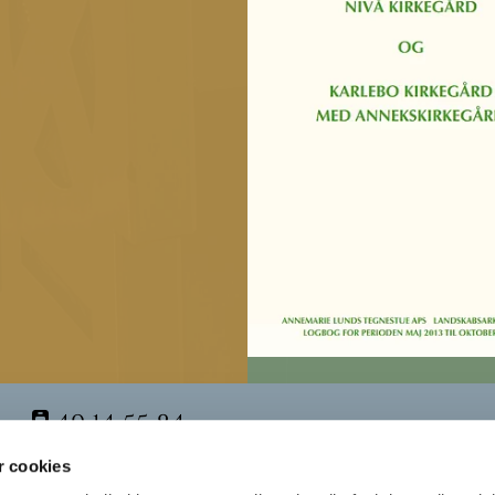
49 14 55 84

 cookies

karlebo.sogn@km.dk