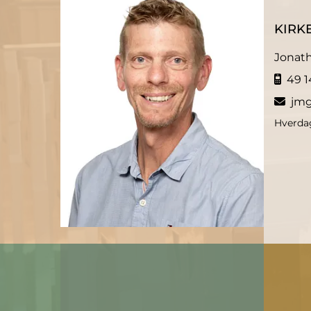
KIRK
Jonat
49 14

jmg

Hverdag