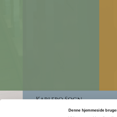
Karlebo Sogn
Denne hjemmeside bruger
Rantzausvej 2, 2990 Nivå