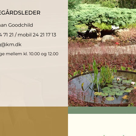
EGÅRDSLEDER
han Goodchild
 71 21 / mobil 24 21 17 13
@km.dk
e mellem kl. 10.00 og 12.00