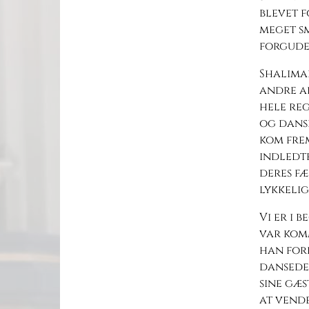
blevet f
meget s
forgude
Shalima
andre af
hele reg
og danse
kom frem
indledte
deres fæ
lykkelig
Vi er i 
var komm
han fore
dansede
sine gæs
at vende