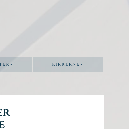
TER
KIRKERNE
er
e