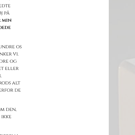
edte
j på
 min
roede
undre os
ker vi.
ædre og
t eller
,
rods alt
erfor de
om den,
 ikke