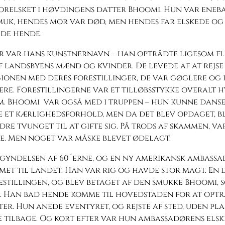
orelsket i høvdingens datter Bhoomi. Hun var eneb
muk, hendes mor var død, men hendes far elskede og
de hende.
r var hans kunstnernavn – han optrådte ligesom fl
 landsbyens mænd og kvinder. De levede af at rejse
ionen med deres forestillinger, de var gøglere og
re. Forestillingerne var et tilløbsstykke overalt 
. Bhoomi var også med i truppen – hun kunne danse
 et kærlighedsforhold, men da det blev opdaget, bl
dre tvunget til at gifte sig. På trods af skammen, va
e. Men noget var måske blevet ødelagt.
begyndelsen af 60´erne, og en ny amerikansk ambass
et til landet. Han var rig og havde stor magt. En 
stillingen, og blev betaget af den smukke Bhoomi, 
. Han bad hende komme til hovedstaden for at opt
ter. Hun anede eventyret, og rejste af sted, uden pl
 tilbage. Og kort efter var hun ambassadørens elsk