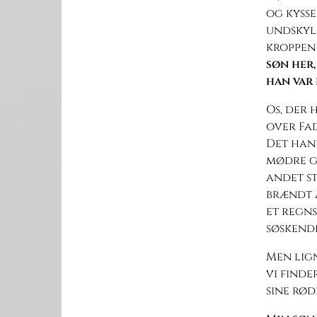
og kysse
undskyld
kroppen 
søn her,
han var 
Os, der
over Fad
Det hand
mødre gø
andet st
brændt a
et regns
søskende
Men lign
vi finde
sine rød