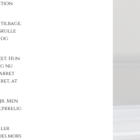
etion
tilbage.
skulle
 og
et. Hun
ig nu
narret
ret, at
jr. Men
ulykkelig
ller
des mors