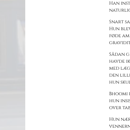
Han inst
naturlig
Snart sa
Hun ble
føde am
gravidit
Sådan gi
havde ik
med læge
den lill
hun skul
Bhoomi r
hun insi
over tab
Hun nærm
vennerne