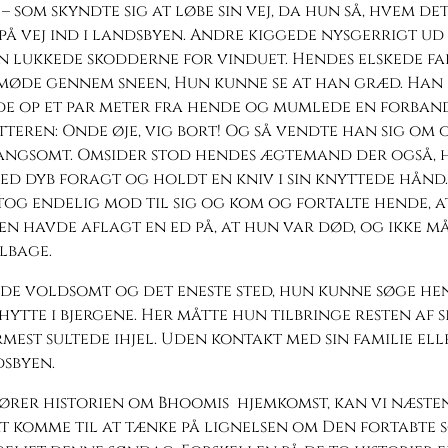
– som skyndte sig at løbe sin vej, da hun så, hvem det
på vej ind i landsbyen. Andre kiggede nysgerrigt ud
n lukkede skodderne for vinduet. Hendes elskede f
 møde gennem sneen, Hun kunne se at han græd. Han
de op et par meter fra hende og mumlede en forban
teren: Onde øje, vig bort! Og så vendte han sig om o
angsomt. Omsider stod hendes ægtemand der også, h
d dyb foragt og holdt en kniv i sin knyttede hånd.
og endelig mod til sig og kom og fortalte hende, at
n havde aflagt en ed på, at hun var død, og ikke m
lbage.
de voldsomt og det eneste sted, hun kunne søge hen,
 hytte i bjergene. Her måtte hun tilbringe resten af sit
est sultede ihjel. Uden kontakt med sin familie el
dsbyen.
ører historien om Bhoomis hjemkomst, kan vi næsten
 komme til at tænke på lignelsen om Den fortabte s