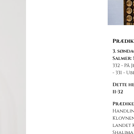
Prædike
3. sønda
Salmer:
332 - På 
- 331 - 
Dette he
11-32
Prædik
Handlin
Klovnen
landet K
Shalimar