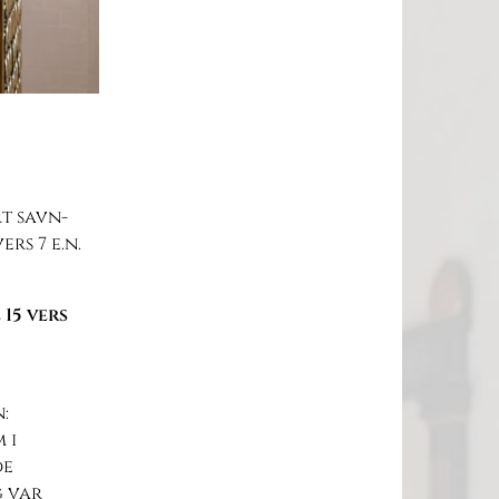
rt savn-
ers 7 e.n.
15 vers
:
 i
de
g var