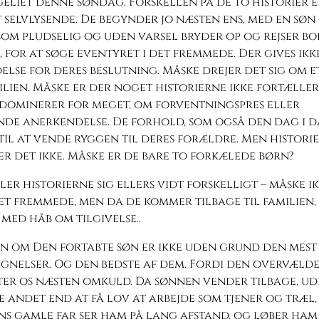
eliet denne søndag. Forskellen på de to historier e
selvlysende. De begynder jo næsten ens, med en søn
som pludselig og uden varsel bryder op og rejser bo
, for at søge eventyret i det fremmede. Der gives ik
lse for deres beslutning. Måske drejer det sig om 
lien. Måske er der noget historierne ikke fortæller
 dominerer for meget, om forventningspres eller
de anerkendelse. De forhold, som også den dag i 
til at vende ryggen til deres forældre. Men histori
r det ikke. Måske er de bare to forkælede børn?
ler historierne sig ellers vidt forskelligt – måske i
det fremmede, men da de kommer tilbage til familien,
med håb om tilgivelse..
en om Den fortabte søn er ikke uden grund den mest
lignelser. Og den bedste af dem. Fordi den overvælder
ter os næsten omkuld. Da sønnen vender tilbage, ud
 andet end at få lov at arbejde som tjener og træl
ans gamle far ser ham på lang afstand, og løber ham