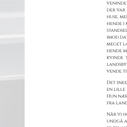
veninde 
der var 
huse, me
hende i
standse
imod dat
meget l
hende me
kvinde t
landsbye
vende ti
Det snee
en lille
Hun nærm
fra lan
Når vi h
undgå at