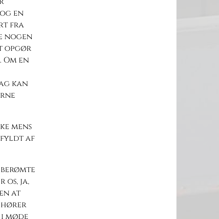
r
 og en
rt fra
ke nogen
et opgør
. Om en
dag kan
erne
kke mens
 fyldt af
 berømte
 os, ja,
en at
, hører
 i møde