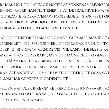
r ham. Og uden at tage notits af sønnens velforber
ning, råber han til tjenerne, at de skal give ham tø
og slagte fedekalven og forberede en stor fest.
For
 som vi troede var død, er blevet levende igen. Vi t
fortabt, men nu er han blevet fundet.
 har hørt historien mange gange, glemmer måske at 
erens betingelsesløse kærlighed. Sådan er Gud – tæn
ler jo ikke om os. Ganske vist vil langt de fleste f
re alt for deres barn, men der må være en grænse e
ed. Når barnet har brugt alle pengene, stjålet bilen
lle broer og ødelagt familiens rygte, venter der t
kab. Alt andet ville være dybt uretfærdigt, også ov
, som har opført sig ordentligt.
elsen handler ikke om retfærdighed. Knivskarpt, s
r i historien om Bhoomis hjemkomst. Den historie har
der i kristendommen.