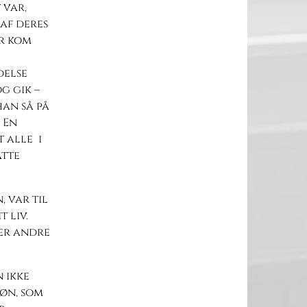
 var,
 af deres
ar kom
delse
g gik –
an så på
 En
 alle i
åtte
 var til
 liv.
ler andre
 ikke
øn, som