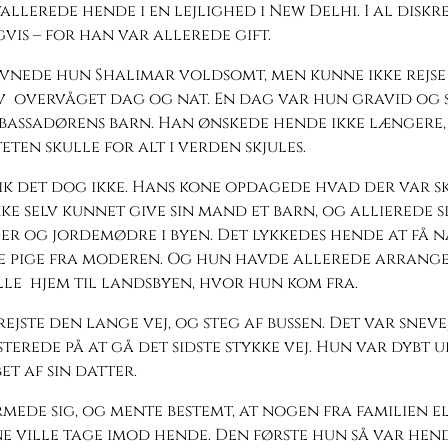
allerede hende i en lejlighed i New Delhi. I al diskr
vis – for han var allerede gift.
vnede hun Shalimar voldsomt, men kunne ikke rejse 
v overvåget dag og nat. En dag var hun gravid og 
bassadørens barn. Han ønskede hende ikke længere,
eten skulle for alt i verden skjules.
k det dog ikke. Hans kone opdagede hvad der var sk
ke selv kunnet give sin mand et barn, og allierede s
r og jordemødre i byen. Det lykkedes hende at få 
e pige fra moderen. Og hun havde allerede arrange
le hjem til landsbyen, hvor hun kom fra.
ejste den lange vej, og steg af bussen. Det var sneve
sterede på at gå det sidste stykke vej. Hun var dybt 
et af sin datter.
ede sig, og mente bestemt, at nogen fra familien e
 ville tage imod hende. Den første hun så var hen