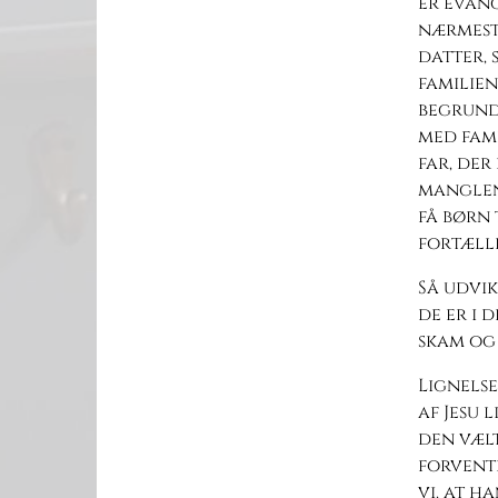
er evang
nærmest 
datter, 
familien
begrunde
med fami
far, der
manglen
få børn 
fortælle
Så udvik
de er i 
skam og 
Lignels
af Jesu 
den væl
forvente
vi, at h