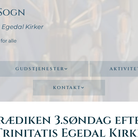
 Sogn
- Egedal Kirker
for alle
GUDSTJENESTER
AKTIVITE
KONTAKT
rædiken 3.søndag eft
Trinitatis Egedal Kirk