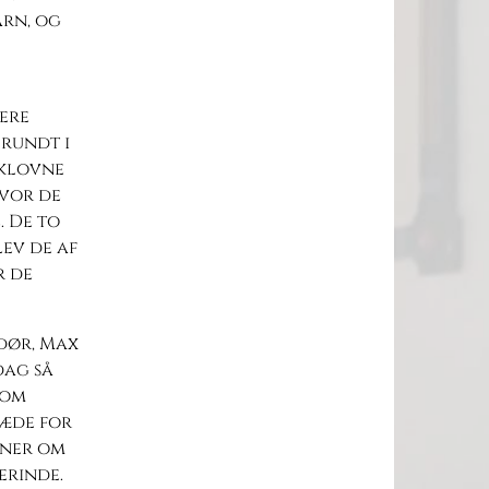
arn, og
ere
 rundt i
 klovne
hvor de
. De to
ev de af
r de
adør, Max
dag så
som
ræde for
aner om
erinde.