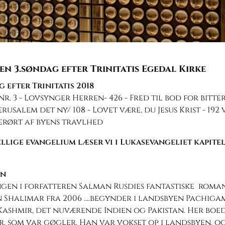
n 3.søndag efter Trinitatis Egedal Kirke
g efter Trinitatis 2018
Nr. 3 - Lovsynger Herren- 426 - Fred til bod for bitte
Jerusalem det ny/ 108 - Lovet være, du Jesus Krist - 192 v
Uberørt af byens travlhed
llige evangelium læser vi i Lukasevangeliet kapitel 
en
gen i forfatteren Salman Rusdies fantastiske roman
 Shalimar fra 2006 ….begynder i landsbyen Pachigam
ashmir, det nuværende Indien og Pakistan. Her boe
, som var gøgler. Han var vokset op i landsbyen, o