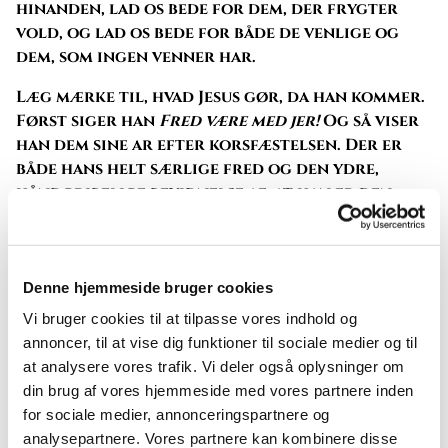
hinanden, lad os bede for dem, der frygter
vold, og lad os bede for både de venlige og
dem, som ingen venner har.
Læg mærke til, hvad Jesus gør, da han kommer.
Først siger han
Fred være med jer!
Og så viser
han dem sine ar efter korsfæstelsen. Der er
både hans helt særlige fred og den ydre,
håndgribelige bevidnelse af, at han er den
korsfæstede og opstandne. Jesu håndgribelige
opstandelse er ikke et gammelt støvet,
magtfuldt dogme, som præsteskabet tvinger
ned over hovedet på folk, en spændetrøje, som
Denne hjemmeside bruger cookies
alle skal spærres inde i. Nej, den er vores
Vi bruger cookies til at tilpasse vores indhold og
glæde, fordi Jesus Kristus er vores glæde.
annoncer, til at vise dig funktioner til sociale medier og til
Jesus, vor herre og frelser, lever som vores
at analysere vores trafik. Vi deler også oplysninger om
menneskebror af kød og blod, og vi skal leve
din brug af vores hjemmeside med vores partnere inden
med ham. Derfor står det så dejlig enkelt:
for sociale medier, annonceringspartnere og
Disciplene blev glade, da de så Herren.
Bag
analysepartnere. Vores partnere kan kombinere disse