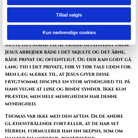
Jesu disciple, både apostlene og alle de andre.
Pinsedag kommer Helligånden både hørbart
og synligt som storm og ild for åbne døre, så
Tillad valgte
hele offentligheden kan følge med. Nogle
gange kommer Jesus for at sætte mod i os bag
Kun nødvendige cookies
lukkede døre. Andre gange kommer han for at
sætte os i stand til at træde offentligt frem.
Jesus arbejder både i det skjulte og det åbne,
både privat og offentligt. Og der kan godt gå
lang tid i det private, før vi tør tale uden for.
Men læg mærke til, at Jesus giver disse
frygtsomme disciple en stor myndighed til på
hans vegne at løse og binde synder. Ikke kun
præsten, men hele menigheden har denne
myndighed.
Thomas var ikke med den aften. Da de andre
glædesstrålende fortæller, at de har set
Herren, formulerer han sin skepsis, som om