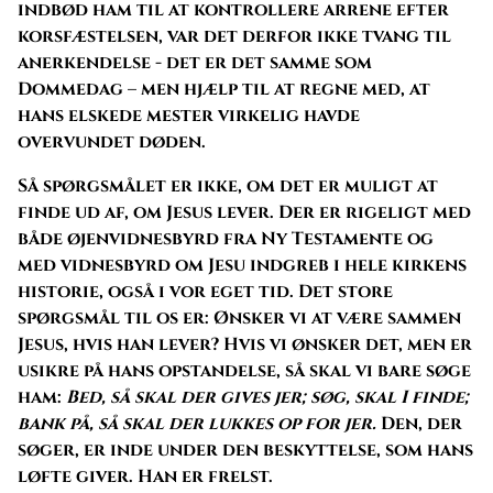
indbød ham til at kontrollere arrene efter
korsfæstelsen, var det derfor ikke tvang til
anerkendelse - det er det samme som
Dommedag – men hjælp til at regne med, at
hans elskede mester virkelig havde
overvundet døden.
Så spørgsmålet er ikke, om det er muligt at
finde ud af, om Jesus lever. Der er rigeligt med
både øjenvidnesbyrd fra Ny Testamente og
med vidnesbyrd om Jesu indgreb i hele kirkens
historie, også i vor eget tid. Det store
spørgsmål til os er: Ønsker vi at være sammen
Jesus, hvis han lever? Hvis vi ønsker det, men er
usikre på hans opstandelse, så skal vi bare søge
ham:
Bed, så skal der gives jer; søg, skal I finde;
bank på, så skal der lukkes op for jer.
Den, der
søger, er inde under den beskyttelse, som hans
løfte giver. Han er frelst.