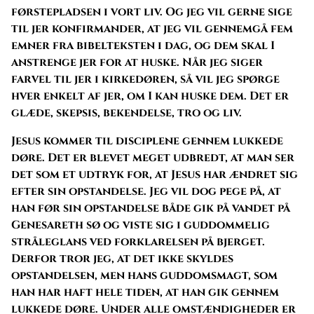
førstepladsen i vort liv. Og jeg vil gerne sige
til jer konfirmander, at jeg vil gennemgå fem
emner fra bibelteksten i dag, og dem skal I
anstrenge jer for at huske. Når jeg siger
farvel til jer i kirkedøren, så vil jeg spørge
hver enkelt af jer, om I kan huske dem. Det er
glæde, skepsis, bekendelse, tro og liv.
Jesus kommer til disciplene gennem lukkede
døre. Det er blevet meget udbredt, at man ser
det som et udtryk for, at Jesus har ændret sig
efter sin opstandelse. Jeg vil dog pege på, at
han før sin opstandelse både gik på vandet på
Genesareth sø og viste sig i guddommelig
stråleglans ved forklarelsen på bjerget.
Derfor tror jeg, at det ikke skyldes
opstandelsen, men hans guddomsmagt, som
han har haft hele tiden, at han gik gennem
lukkede døre. Under alle omstændigheder er