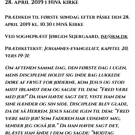
28. april 2019 i Nivå kirke
Prædiken til første søndag efter påske den 28.
april 2019 kl. 10.30 i Nivå Kirke
Ved sognepræst Jørgen Sejergaard,
jse@km.dk
Prædiketekst:
Johannes-evangeliet, kapitel 20,
vers 19-31:
Om aftenen samme dag, den første dag i ugen,
mens disciplene holdt sig inde bag lukkede
døre af frygt for jøderne, kom Jesus og stod
midt iblandt dem og sagde til dem: ”Fred være
med jer!” Da han havde sagt det, viste han dem
sine hænder og sin side. Disciplene blev glade,
da de så Herren. Jesus sagde igen til dem: ”Fred
være med jer! Som Faderen har udsendt mig,
sender jeg også jer.” Da han havde sagt det,
blæste han ånde i dem og sagde: ”Modtag