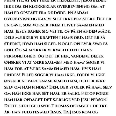
frem til, at det ikke er tilfældet. Jesus beder
ikke om en klokkeklar overbevisning om, at
han er opstået fra de døde. En sådan
overbevisning kan vi slet ikke præstere. Det er
en gave, som vokser frem i livet sammen med
ham. Jesus baner sig vej til os på en anden måde.
Dels mærker vi kraften i hans ord. Det er så
stærkt, hvad han siger. Nogle oplever svar på
bøn. Og så mærker vi kvaliteten i hans
personlighed. Og det er her, vandene deles.
Ønsker vi at være sammen med ham? Søger vi
ham for at være sammen med ham, hvis han
findes? Eller søger vi ham ikke, fordi vi ikke
ønsker at være sammen med ham, heller ikke
selv om han findes? Den, der stoler på ham, selv
om han ikke har set ham, er salig, netop fordi
han har opdaget det særlige ved Jesu person.
Dette særlige havde Thomas opdaget i de tre
år, han fulgtes med Jesus. Da Jesus kom og