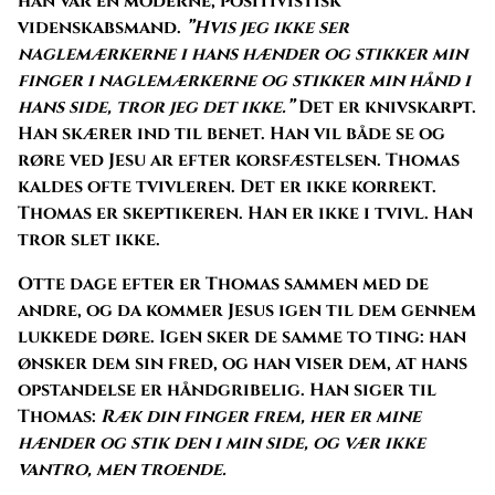
han var en moderne, positivistisk
videnskabsmand.
”Hvis jeg ikke ser
naglemærkerne i hans hænder og stikker min
finger i naglemærkerne og stikker min hånd i
hans side, tror jeg det ikke.”
Det er knivskarpt.
Han skærer ind til benet. Han vil både se og
røre ved Jesu ar efter korsfæstelsen. Thomas
kaldes ofte tvivleren. Det er ikke korrekt.
Thomas er skeptikeren. Han er ikke i tvivl. Han
tror slet ikke.
Otte dage efter er Thomas sammen med de
andre, og da kommer Jesus igen til dem gennem
lukkede døre. Igen sker de samme to ting: han
ønsker dem sin fred, og han viser dem, at hans
opstandelse er håndgribelig. Han siger til
Thomas:
Ræk din finger frem, her er mine
hænder og stik den i min side, og vær ikke
vantro, men troende.