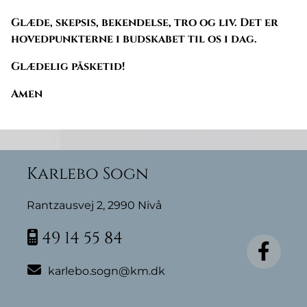
Glæde, skepsis, bekendelse, tro og liv. Det er
hovedpunkterne i budskabet til os i dag.
Glædelig påsketid!
Amen
Karlebo Sogn
Rantzausvej 2, 2990 Nivå
49 14 55 84


karlebo.sogn@km.dk