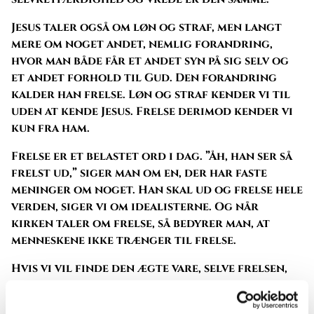
Jesus taler også om løn og straf, men langt
mere om noget andet, nemlig forandring,
hvor man både får et andet syn på sig selv og
et andet forhold til Gud. Den forandring
kalder han frelse. Løn og straf kender vi til
uden at kende Jesus. Frelse derimod kender vi
kun fra ham.
Frelse er et belastet ord i dag. ”Åh, han ser så
frelst ud,” siger man om en, der har faste
meninger om noget. Han skal ud og frelse hele
verden, siger vi om idealisterne. Og når
kirken taler om frelse, så bedyrer man, at
menneskene ikke trænger til frelse.
Hvis vi vil finde den ægte vare, selve frelsen,
og hvis vi vil lære, hvordan den formidles
godt, så skal vi lytte til Jesus og se på hans