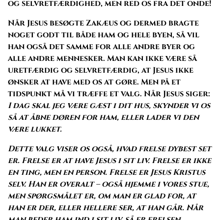
og selvretfærdighed, men red os fra det onde!
Når Jesus besøgte Zakæus og dermed bragte
noget godt til både ham og hele byen, så vil
han også det samme for alle andre byer og
alle andre mennesker. Man kan ikke være så
uretfærdig og selvretfærdig, at Jesus ikke
ønsker at have med os at gøre. Men på et
tidspunkt må vi træffe et valg. Når Jesus siger:
I dag skal jeg være gæst i dit hus,
skynder vi os
så at åbne døren for ham, eller lader vi den
være lukket.
Dette valg viser os også, hvad frelse dybest set
er. Frelse er at have Jesus i sit liv. Frelse er ikke
en ting, men en person. Frelse er Jesus Kristus
selv. Han er overalt – også hjemme i vores stue,
men spørgsmålet er, om man er glad for, at
han er der, eller hellere ser, at han går. Når
man beder ham ind i sit liv, så er frelsen