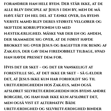
forandrer han hele byen. Der står ikke, at de
alle blev disciple af Jesus i den by, men de må
have fået en hel del at tænke over, da byens
værste mand blev deres største velgører og
skiftede korruptionen ud med
næstekærlighed. Måske var der en og anden,
der skammede sig over, at de først havde
brokket sig over Jesus og bagefter fik besøg af
Zakæus, der gav dem firedobbelt tilbage, hvad
han havde presset dem for.
Hvis det er sket – og det er vanskeligt at
forestille sig, at det ikke er sket – så gælder
det, at Jesus ikke kun har forholdt sig til
uretfærdigheden hos Zakæus, men også
afsløret selvretfærdigheden hos byens andre
borgere, og han har ikke kun afsløret det,
men også vist et alternativ. Både
uretfærdighed og selvretfærdighed binder