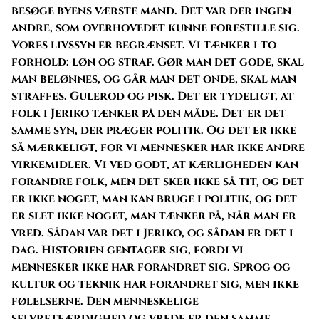
besøge byens værste mand. Det var der ingen
andre, som overhovedet kunne forestille sig.
Vores livssyn er begrænset. Vi tænker i to
forhold: løn og straf. Gør man det gode, skal
man belønnes, og går man det onde, skal man
straffes. Gulerod og pisk. Det er tydeligt, at
folk i Jeriko tænker på den måde. Det er det
samme syn, der præger politik. Og det er ikke
så mærkeligt, for vi mennesker har ikke andre
virkemidler. Vi ved godt, at kærligheden kan
forandre folk, men det sker ikke så tit, og det
er ikke noget, man kan bruge i politik, og det
er slet ikke noget, man tænker på, når man er
vred. Sådan var det i Jeriko, og sådan er det i
dag. Historien gentager sig, fordi vi
mennesker ikke har forandret sig. Sprog og
kultur og teknik har forandret sig, men ikke
følelserne. Den menneskelige
selvretfærdighed og vrede er den samme.