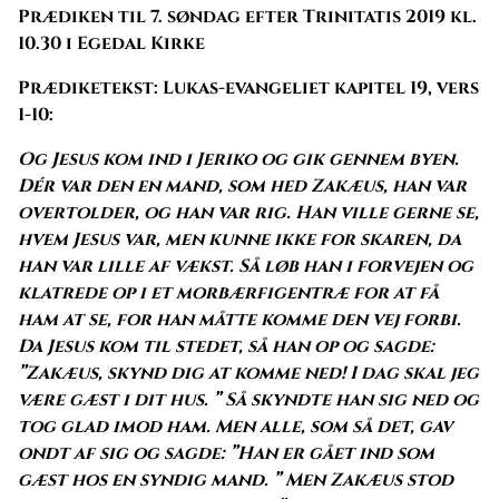
Prædiken til 7. søndag efter Trinitatis 2019 kl.
10.30 i Egedal Kirke
Prædiketekst: Lukas-evangeliet kapitel 19, vers
1-10:
Og Jesus kom ind i Jeriko og gik gennem byen.
Dér var den en mand, som hed Zakæus, han var
overtolder, og han var rig. Han ville gerne se,
hvem Jesus var, men kunne ikke for skaren, da
han var lille af vækst. Så løb han i forvejen og
klatrede op i et morbærfigentræ for at få
ham at se, for han måtte komme den vej forbi.
Da Jesus kom til stedet, så han op og sagde:
”Zakæus, skynd dig at komme ned! I dag skal jeg
være gæst i dit hus. ” Så skyndte han sig ned og
tog glad imod ham. Men alle, som så det, gav
ondt af sig og sagde: ”Han er gået ind som
gæst hos en syndig mand. ” Men Zakæus stod