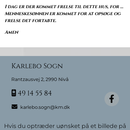
I dag er der kommet frelse til dette hus, for …
Menneskesønnen er kommet for at opsøge og
frelse det fortabte.
Amen
Karlebo Sogn
Rantzausvej 2, 2990 Nivå
49 14 55 84


karlebo.sogn@km.dk
Hvis du optræder uønsket på et billede på