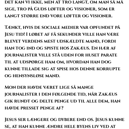
det kan vi ikke, men at tro langt, om man så må
sige, tro på Guds løfter og visioner, som er
langt større end vore løfter og visioner.
Tænkt, hvis de sociale medier var opfundet på
Jesu tid! I løbet af få sekunder ville han være
blevet verdens mest udskældte mand, fordi
han tog ind og spiste hos Zakæus. En hær af
journalister ville stå uden for huset parate
til at udspørge ham om, hvordan han dog
kunne tillade sig at spise hos denne korrupte
og hensynsløse mand.
Mon der havde været lige så mange
journalister i den følgende tid, når Zakæus
gik rundt og delte penge ud til alle dem, han
havde presset penge af?
Jesus ser længere og dybere end os. Jesus kunne
se, at han kunne ændre hele byens liv ved at