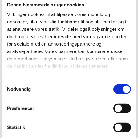
kun grædemuren stod tilbage af det gamle
Denne hjemmeside bruger cookies
smukke tempelkompleks.
Vi bruger cookies til at tilpasse vores indhold og
Og her, næsten 2000 år efter, er det ikke kun
annoncer, til at vise dig funktioner til sociale medier og til
Jesus, men tusinder af jøder der har stået ved
at analysere vores trafik. Vi deler også oplysninger om
grædemuren og grædt over tabet af Jerusalems
din brug af vores hjemmeside med vores partnere inden
tempel.
for sociale medier, annonceringspartnere og
analysepartnere. Vores partnere kan kombinere disse
For de første kristne var templets ødelæggelse
data med andre oplysninger, du har givet dem, eller som
ikke kun en straf for et oprør.
de har indsamlet fra din brug af deres tjenester.
De så det som Guds straf for, at jøderne ikke
kendte deres besøgelsestid. Jøderne havde
Samtykkevalg
afvist, at Jesus var Kristus, Guds søn. Og de
Nødvendig
nøjedes ikke med at afvise det, de korsfæstede
ham langfredag. Og troede, at de havde lukket
Præferencer
munden på Ham.
Så når Jesus græder, er det fordi han ser, hvad
Statistik
der er på vej, her mens han går fredeligt i