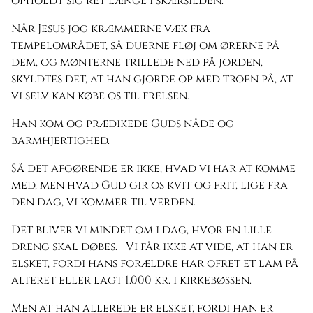
opholdt sig ret længe i skærsilden.
Når Jesus jog kræmmerne væk fra
tempelområdet, så duerne fløj om ørerne på
dem, og mønterne trillede ned på jorden,
skyldtes det, at han gjorde op med troen på, at
vi selv kan købe os til frelsen.
Han kom og prædikede Guds nåde og
barmhjertighed.
Så det afgørende er ikke, hvad vi har at komme
med, men hvad Gud gir os kvit og frit, lige fra
den dag, vi kommer til verden.
Det bliver vi mindet om i dag, hvor en lille
dreng skal døbes. Vi får ikke at vide, at han er
elsket, fordi hans forældre har ofret et lam på
alteret eller lagt 1.000 kr. i kirkebøssen.
Men at han allerede er elsket, fordi han er