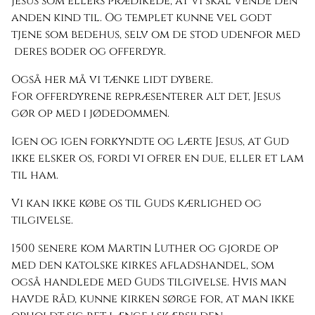
Jesus som ellers prædikede, at vi skal vende den
anden kind til. Og templet kunne vel godt
tjene som bedehus, selv om de stod udenfor med
deres boder og offerdyr.
Også her må vi tænke lidt dybere.
For offerdyrene repræsenterer alt det, Jesus
gør op med i jødedommen.
Igen og igen forkyndte og lærte Jesus, at Gud
ikke elsker os, fordi vi ofrer en due, eller et lam
til ham.
Vi kan ikke købe os til Guds kærlighed og
tilgivelse.
1500 senere kom Martin Luther og gjorde op
med den katolske kirkes afladshandel, som
også handlede med Guds tilgivelse. Hvis man
havde råd, kunne kirken sørge for, at man ikke