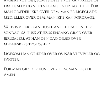
afgørende, det, som i sidste ende kan frelse os
fra os selv og vores egen selvoptagethed. For
man græder ikke over dem, man er ligeglade
med. Eller over dem, man ikke kan fordrage.
Så hvis vi ikke kan huske andet fra den her
søndag, så husk at Jesus engang græd over
Jerusalem. At han den dag græd over
menneskers troløshed.
Ligesom han græder over os, når vi tvivler og
svigter.
For man græder kun over dem, man elsker.
Amen