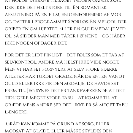
at holde tårerne tilbage? Nogen gange skal
der ikke det helt store til: En romantisk
afslutning på en film, en genforening af mor
og datter i programmet Sporløs. En melodi, der
griber én om hjertet. Eller en guldmedalje ved
OL. Så sidder man med tårer i øjnene – og håber
ikke nogen opdager det.
For det er lidt pinligt – det føles som et tab af
selvkontrol. Andre må helst ikke vide noget.
Men vi har set fornylig, at selv store stærke
atleter har turdet græde, når de enten vandt
guld eller ikke fik den medalje, de havde set
frem til. Jeg synes det er tankevækkende at det
tidligere meget store tabu – at komme til at
græde mens andre ser det– ikke er så meget tabu
længere.
Gråd kan komme på grund af sorg, eller
modsat: Af glæde. Eller måske skyldes den