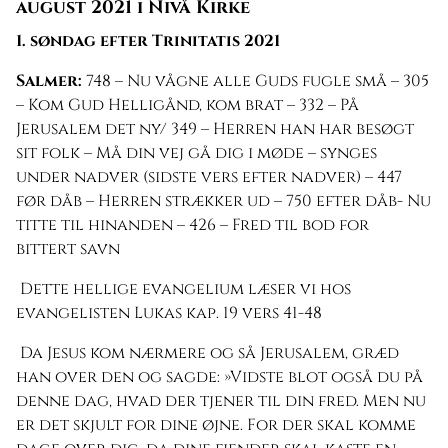
august 2021 i Nivå Kirke
1. søndag efter Trinitatis 2021
Salmer:
748 – Nu vågne alle Guds fugle små – 305
– Kom Gud Helligånd, kom brat – 332 – På
Jerusalem det ny/ 349 – Herren han har besøgt
sit folk – Må din vej gå dig i møde – synges
under nadver (sidste vers efter nadver) – 447
før dåb – Herren strækker ud – 750 efter dåb- Nu
titte til hinanden – 426 – Fred til bod for
bittert savn
Dette hellige evangelium læser vi hos
evangelisten Lukas kap. 19 vers 41-48
Da Jesus kom nærmere og så Jerusalem, græd
han over den og sagde: »Vidste blot også du på
denne dag, hvad der tjener til din fred. Men nu
er det skjult for dine øjne. For der skal komme