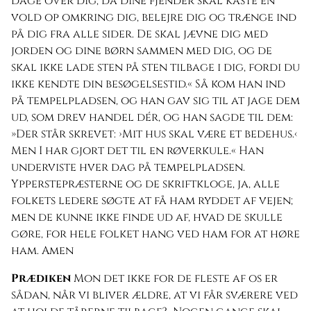
dage over dig, da dine fjender skal kaste en
vold op omkring dig, belejre dig og trænge ind
på dig fra alle sider. De skal jævne dig med
jorden og dine børn sammen med dig, og de
skal ikke lade sten på sten tilbage i dig, fordi du
ikke kendte din besøgelsestid.« Så kom han ind
på tempelpladsen, og han gav sig til at jage dem
ud, som drev handel dér, og han sagde til dem:
»Der står skrevet: ›Mit hus skal være et bedehus.‹
Men I har gjort det til en røverkule.« Han
underviste hver dag på tempelpladsen.
Ypperstepræsterne og de skriftkloge, ja, alle
folkets ledere søgte at få ham ryddet af vejen;
men de kunne ikke finde ud af, hvad de skulle
gøre, for hele folket hang ved ham for at høre
ham. Amen
Prædiken
Mon det ikke for de fleste af os er
sådan, når vi bliver ældre, at vi får sværere ved