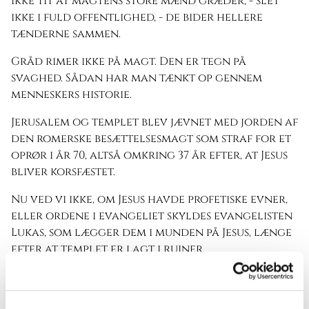
ikke tit at magtens store mænd græder, - slet
ikke i fuld offentlighed, - de bider hellere
tænderne sammen.
Gråd rimer ikke på magt. Den er tegn på
svaghed. Sådan har man tænkt op gennem
menneskers historie.
Jerusalem og templet blev jævnet med jorden af
den romerske besættelsesmagt som straf for et
oprør i år 70, altså omkring 37 år efter, at Jesus
bliver korsfæstet.
Nu ved vi ikke, om Jesus havde profetiske evner,
eller ordene i evangeliet skyldes evangelisten
Lukas, som lægger dem i munden på Jesus, længe
efter at templet er lagt i ruiner.
Men ét er sikkert: Alle, der læste Lukas’
evangelium, som blev til omkring år 90, ved, at