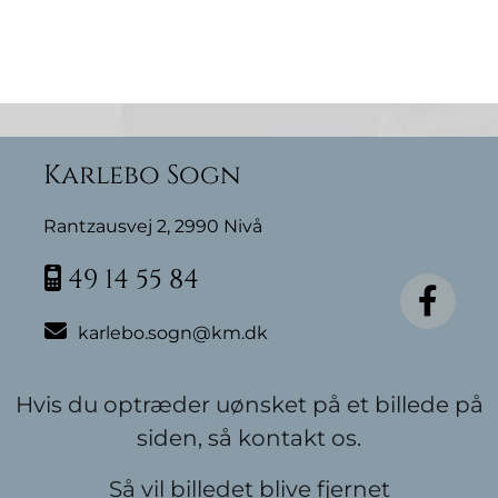
Karlebo Sogn
Rantzausvej 2, 2990 Nivå
49 14 55 84


karlebo.sogn@km.dk
Hvis du optræder uønsket på et billede på
siden, så kontakt os.
Så vil billedet blive fjernet