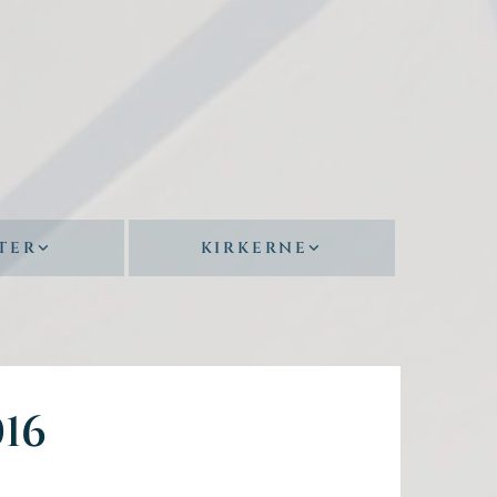
TER
KIRKERNE
16