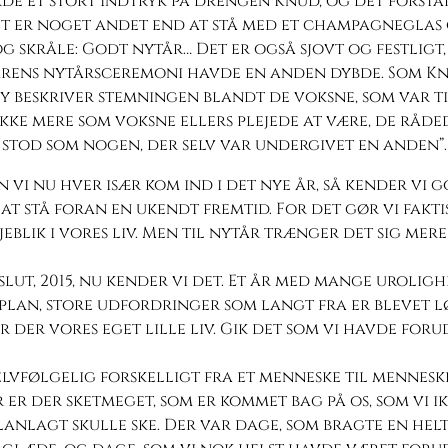
de et stort indtryk på drengen Knud, og det forst
et er noget andet end at stå med et champagneglas
g skråle: Godt nytår… Det er også sjovt og festligt
arens nytårsceremoni havde en anden dybde. Som K
 beskriver stemningen blandt de voksne, som var til
ikke mere som voksne ellers plejede at være, de råde
 stod som nogen, der selv var undergivet en anden”.
vi nu hver især kom ind i det nye år, så kender vi g
at stå foran en ukendt fremtid. For det gør vi fakti
jeblik i vores liv. Men til nytår trænger det sig mere 
 slut, 2015, nu kender vi det. Et år med mange urolig
lan, store udfordringer som langt fra er blevet lø
r der vores eget lille liv. Gik det som vi havde for
elvfølgelig forskelligt fra et menneske til mennesk
r er der sketmeget, som er kommet bag på os, som vi i
anlagt skulle ske. Der var dage, som bragte en hel