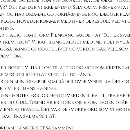
glæde, og dage, som vi nok helst havde været foru
år? Det kender vi ikke endnu. Selv om vi prøver vi at 
en, og har drømme og forhåbninger og lægger plan
 kloge hoveder kommer med hver deres bud, ved vi d
nting.
er stadig, som Storm P. engang sagde – at ”Det er svæ
m fremtiden”. Vi kan bringe meget med ind i det nye å
 også bringe os noget. Livet og verden går veje, som 
rømt om.
er noget, vi har lov til at tro og sige som kristne 
selvfølgelighed:At vi er i Guds hånd
.
kke en blind skæbne som råder over vores liv. Det g
d. Vi er i hans hænder.
gene fødtes, før jorden og verden blev til, fra evig
er du, Gud…Tusind år er i dine øjne som dagen i går,
m en nattevagt… Det var de smukke ord, som vi hørte
 dag. Fra Salme 90 i GT.
rdan hænger det så sammen?