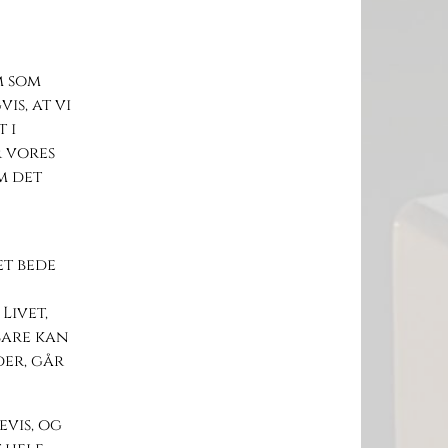
m som
is, at vi
 i
r vores
m det
et bede
Livet,
 bare kan
der, går
evis, og