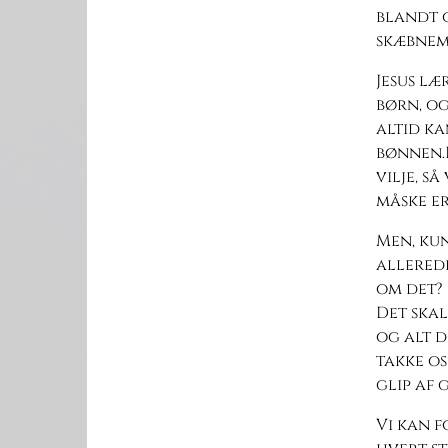
blandt o
skæbnema
Jesus læ
børn, og
altid ka
bønnen.I
vilje, s
måske er
Men, kun
allerede
om det?
Det skal
og alt d
takke os
glip af 
Vi kan f