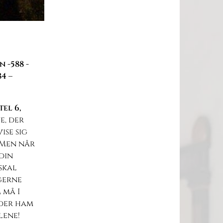
 -588 -
4 –
el 6,
e, der
ise sig
. Men når
 din
 skal
gerne
 må I
eder ham
lene!