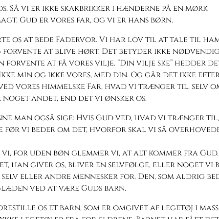
s. Så vi er ikke skakbrikker i hænderne på en mørk
gt. Gud er vores far, og vi er hans børn.
rte os at bede Fadervor. Vi har lov til at tale til ha
 forvente at blive hørt. Det betyder ikke nødvendigv
n forvente at få vores vilje. ”Din vilje ske” hedder det
kke min og ikke vores, med din. Og går det ikke efte
å ved vores himmelske Far, hvad vi trænger til, selv o
 noget andet, end det vi ønsker os.
ne man også sige: Hvis Gud ved, hvad vi trænger til,
 før vi beder om det, hvorfor skal vi så overhoved
 vi, for uden bøn glemmer vi, at alt kommer fra Gud. 
et, han giver os, bliver en selvfølge, eller noget vi
 selv eller andre mennesker for. Den, som aldrig be
glæden ved at være Guds barn.
orestille os et barn, som er omgivet af legetøj i mass