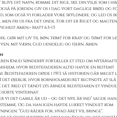
 blive dit navn, komme dit rige, ske din vilje som i h
også på jorden; giv os i dag vort daglige brød, og f
d, som også vi forlader vore skyldnere, og led os ik
e, men fri os fra det onde. For dit er Riget og magte
vighed! Amen.« Matt 6,5-13
re, gør mit liv til bøn, tømt for krav og tømt for lø
ven, mit værn, Gud uendelig og fjern. Amen
en
eren Knud Sønderby fortæller et sted om nytårsafte
shjem, hvor bedstefaderen altid havde en bestemt
. Bedstefaderen døde i 1913, så historien går meget
 I det øjeblik, hvor bornholmeruret begyndte at slå 
 det. Med et tændt lys åbnede bedstefaren et vindue
gsorte vinternat:
er vi det gamle år ud – og det nye år ind” sagde ha
 stemme. Og da han igen havde lukket vinduet kom
ningen: ”Gud råder for, hvad året vil bringe”.