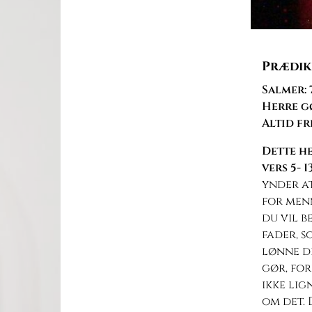
Prædik
Salmer:
Herre gø
Altid fre
Dette he
vers 5- 1
ynder at
for menn
du vil b
fader, so
lønne di
gør, for
ikke lig
om det. 