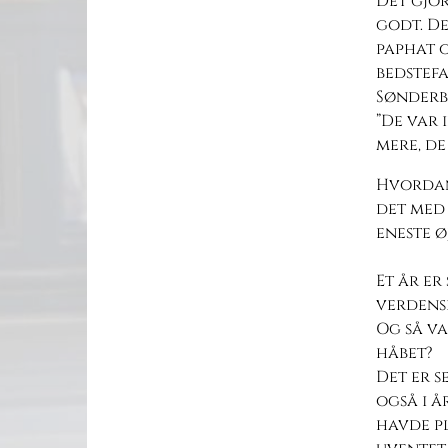
Det gjor
godt. D
paphat o
bedstef
Sønderby
”De var 
mere, de
Hvordan 
det med 
eneste ø
Et år er
verdensp
Og så va
håbet?
Det er s
også i å
havde pl