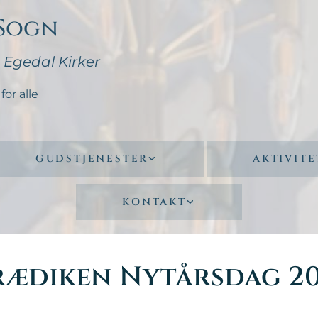
 Sogn
- Egedal Kirker
for alle
GUDSTJENESTER
AKTIVITE
KONTAKT
rædiken Nytårsdag 20