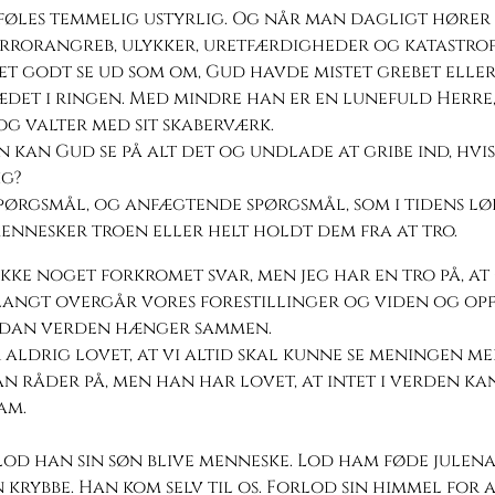
føles temmelig ustyrlig. Og når man dagligt hører
errorangreb, ulykker, uretfærdigheder og katastrof
t godt se ud som om, Gud havde mistet grebet eller
det i ringen. Med mindre han er en lunefuld Herre
og valter med sit skaberværk.
kan Gud se på alt det og undlade at gribe ind, hvis
g?
pørgsmål, og anfægtende spørgsmål, som i tidens lø
ennesker troen eller helt holdt dem fra at tro.
ikke noget forkromet svar, men jeg har en tro på, at
langt overgår vores forestillinger og viden og opf
rdan verden hænger sammen.
aldrig lovet, at vi altid skal kunne se meningen m
n råder på, men han har lovet, at intet i verden kan
am.
od han sin søn blive menneske. Lod ham føde julenat
n krybbe. Han kom selv til os. Forlod sin himmel for a