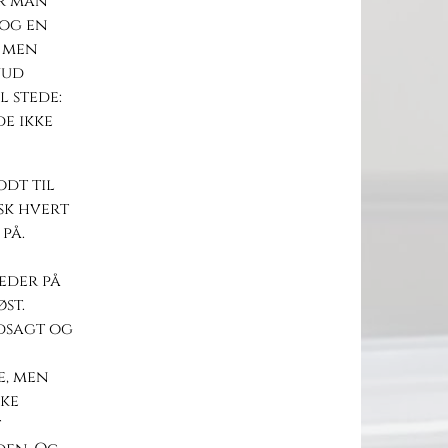
år man
 og en
, men
nud
 stede:
de ikke
odt til
sk hvert
på.
heder på
st.
udsagt og
e, men
kke
t