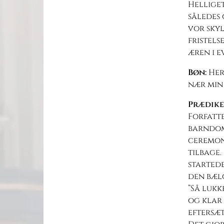
Helliget
således 
vor skyl
fristels
æren i e
Bøn:
Her
nær min 
Prædik
Forfatt
barndom
ceremoni
tilbage.
startede
den bæl
”Så lukk
og klar
eftersæt