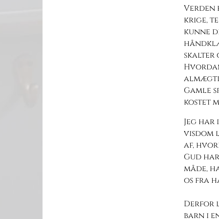
Verden 
krige, t
kunne de
håndklæ
skalter 
Hvordan 
almægti
Gamle s
kostet m
Jeg har 
visdom 
af, hvo
Gud har 
måde, ha
os fra h
Derfor l
barn i e