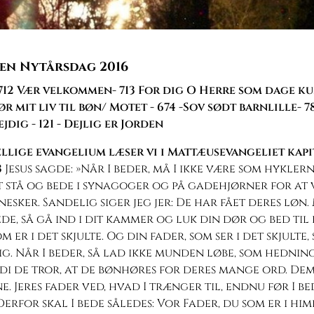
en Nytårsdag 2016
712 Vær velkommen- 713 For dig O Herre som dage kun
r mit liv til bøn/ Motet - 674 -Sov sødt barnlille- 78
jdig - 121 - Dejlig er Jorden
llige evangelium læser vi i Mattæusevangeliet kapit
3
Jesus sagde: »Når I beder, må I ikke være som hyklern
 stå og bede i synagoger og på gadehjørner for at v
esker. Sandelig siger jeg jer: De har fået deres løn
ede, så gå ind i dit kammer og luk din dør og bed til
m er i det skjulte. Og din fader, som ser i det skjulte,
g. Når I beder, så lad ikke munden løbe, som hednin
di de tror, at de bønhøres for deres mange ord. Dem
ne. Jeres fader ved, hvad I trænger til, endnu før I b
Derfor skal I bede således: Vor Fader, du som er i him