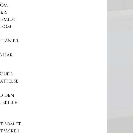
 om
er,
 smidt
, som
 han er
b har
 Guds
attelse
ed den
 skille
, som et
t være i