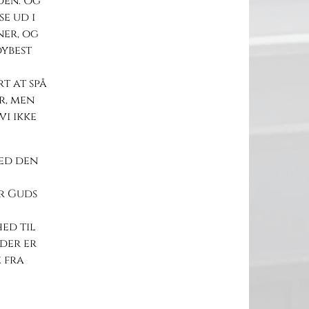
den. Og
se ud i
er, og
ybest
rt at spå
r, men
vi ikke
med den
ør Guds
hed til
 der er
 fra