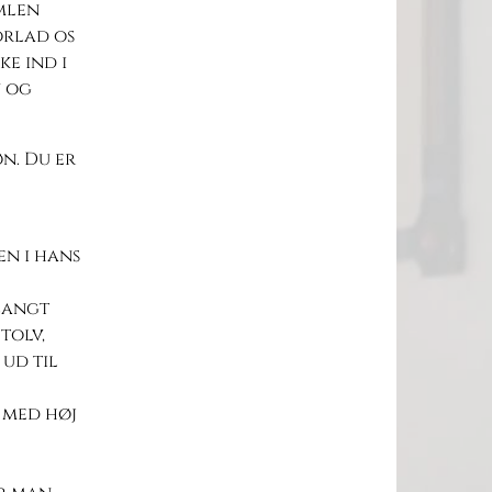
imlen
orlad os
ke ind i
n og
n. Du er
n i hans
 langt
tolv,
 ud til
n med høj