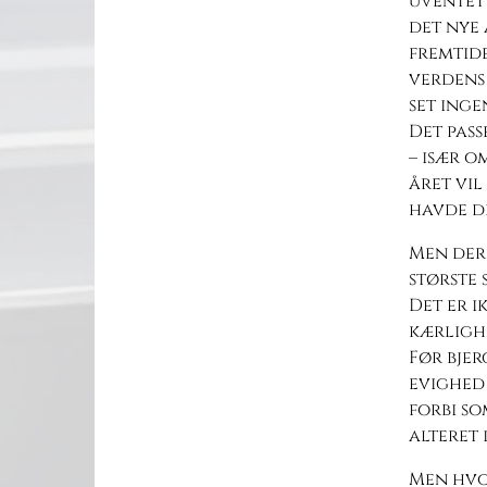
uventet 
det nye 
fremtid
verdens
set inge
Det pass
– især o
året vil
havde d
Men der 
største 
Det er i
kærlighe
Før bjer
evighed 
forbi so
alteret i
Men hvo