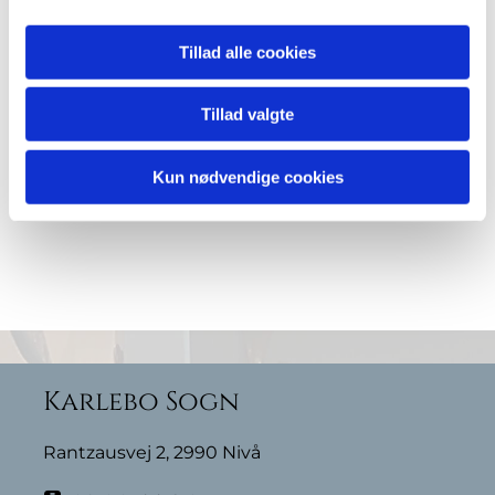
Tillad alle cookies
Tillad valgte
Kun nødvendige cookies
Karlebo Sogn
Rantzausvej 2, 2990 Nivå