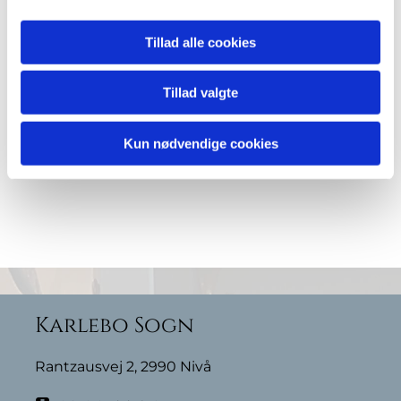
Tillad alle cookies
Tillad valgte
Kun nødvendige cookies
Karlebo Sogn
Rantzausvej 2, 2990 Nivå