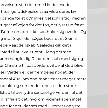
rvelsen. Ved det rene Liv, de levede,
æslige Udskejelser, saa vilde deres Liv
og bange for at dømmes, vel som altid med en
 gaar af Vejen for det Lys, der lyser ud fra et
 en Dom, som det ikke kan holde sig overfor. Og
 ind i Skjul; der søges bevaret et Skin af
ede Raaddenskab. Saaledes gik det i
 Mod til at leve et rent Liv og dermed
fører mangfoldig Raad-denskab med sig, og
Christne til paa Jorden, vil de af Gud blive
er i Verden er der fremdeles noget, der
tjener al Ære, om end man venter meget mere
ndfald, og som er det eneste, den store
kab til den ydre sandselige Verden, til det,
ig af fra alt det, hvorom Videnskaben intet
nde for det, der ses med Hjærtets oplyste