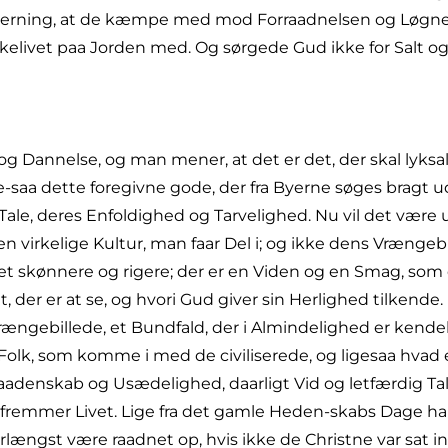
res Gerning, at de kæmpe med mod Forraadnelsen og Løg
ivet paa Jorden med. Og sørgede Gud ikke for Salt og 
 og Dannelse, og man mener, at det er det, der skal ly
lige-saa dette foregivne gode, der fra Byerne søges bragt u
le, deres Enfoldighed og Tarvelighed. Nu vil det være ur
den virkelige Kultur, man faar Del i; og ikke dens Vrænge
 skønnere og rigere; der er en Viden og en Smag, som er
et, der er at se, og hvori Gud giver sin Herlighed tilkend
 Vrængebillede, et Bundfald, der i Almindelighed er kende
de Folk, som komme i med de civiliserede, og ligesaa hvad
aadenskab og Usædelighed, daarligt Vid og letfærdig Tale.
fremmer Livet. Lige fra det gamle Heden-skabs Dage ha
længst være raadnet op, hvis ikke de Christne var sat in