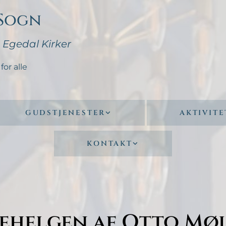
 Sogn
- Egedal Kirker
for alle
GUDSTJENESTER
AKTIVITE
KONTAKT
lehelgen af Otto Mø