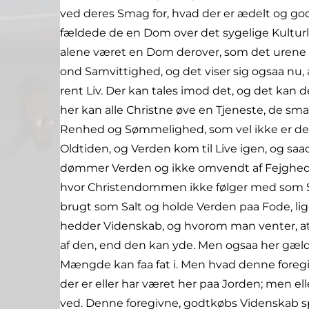
ved deres Smag for, hvad der er ædelt og god
fældede de en Dom over det sygelige Kulturli
alene været en Dom derover, som det urene ik
ond Samvittighed, og det viser sig ogsaa nu, at 
rent Liv. Der kan tales imod det, og det kan d
her kan alle Christne øve en Tjeneste, de sma
Renhed og Sømmelighed, som vel ikke er det
Oldtiden, og Verden kom til Live igen, og saa
dømmer Verden og ikke omvendt af Fejghed t
hvor Christendommen ikke følger med som Salt,
brugt som Salt og holde Verden paa Fode, lig
hedder Videnskab, og hvorom man venter, at
af den, end den kan yde. Men ogsaa her gælde
Mængde kan faa fat i. Men hvad denne foregivn
der er eller har været her paa Jorden; men el
ved. Denne foregivne, godtkøbs Videnskab sp