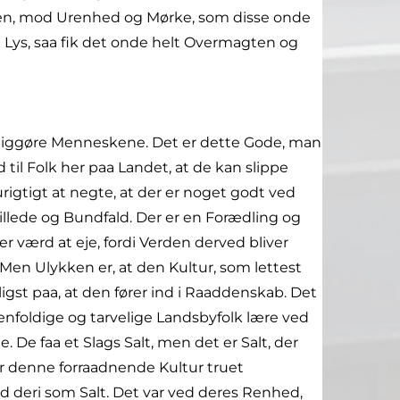
nen, mod Urenhed og Mørke, som disse onde
Lys, saa fik det onde helt Overmagten og
ksaliggøre Menneskene. Det er dette Gode, man
d til Folk her paa Landet, at de kan slippe
igtigt at negte, at der er noget godt ved
billede og Bundfald. Der er en Forædling og
 værd at eje, fordi Verden derved bliver
e. Men Ulykken er, at den Kultur, som lettest
ligst paa, at den fører ind i Raaddenskab. Det
 enfoldige og tarvelige Landsbyfolk lære ved
 De faa et Slags Salt, men det er Salt, der
r denne forraadnende Kultur truet
d deri som Salt. Det var ved deres Renhed,