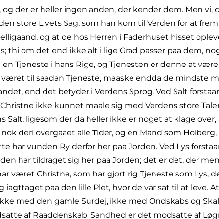
”, og der er heller ingen anden, der kender dem. Men vi
den store Livets Sag, som han kom til Verden for at fre
elligaand, og at de hos Herren i Faderhuset hisset ople
es; thi om det end ikke alt i lige Grad passer paa dem, 
til en Tjeneste i hans Rige, og Tjenesten er denne at være
ar været til saadan Tjeneste, maaske endda de mindste m
andet, end det betyder i Verdens Sprog. Ved Salt forstaa
de Christne ikke kunnet maale sig med Verdens store Taler
s Salt, ligesom der da heller ikke er noget at klage over,
ok deri overgaaet alle Tider, og en Mand som Holberg, de
e har vunden Ry derfor her paa Jorden. Ved Lys forstaar 
iden har tildraget sig her paa Jorden; det er det, der men
 været Christne, som har gjort rig Tjeneste som Lys, der
 iagttaget paa den lille Plet, hvor de var sat til at leve. 
tid, ikke med den gamle Surdej, ikke med Ondskabs og 
tte af Raaddenskab, Sandhed er det modsatte af Løgn o