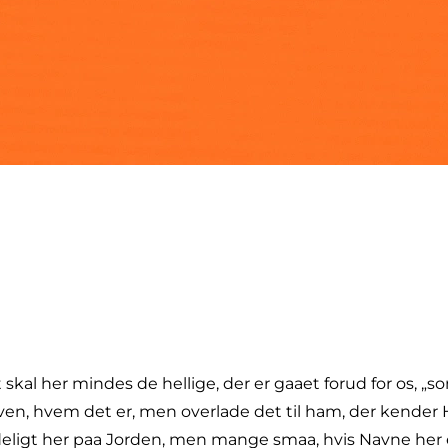
kal her mindes de hellige, der er gaaet forud for os, „som
 Paven, hvem det er, men overlade det til ham, der kende
deligt her paa Jorden, men mange smaa, hvis Navne her