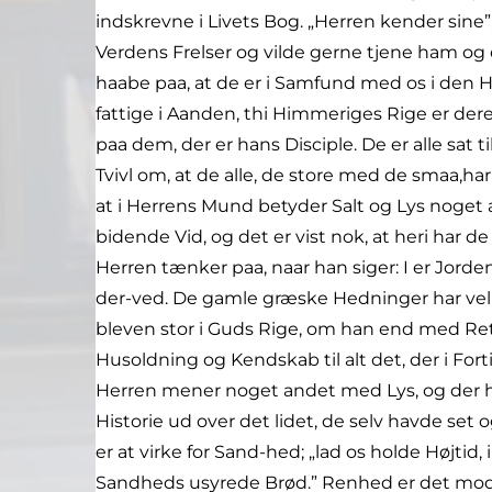
indskrevne i Livets Bog. „Herren kender sine
Verdens Frelser og vilde gerne tjene ham og 
haabe paa, at de er i Samfund med os i den H
fattige i Aanden, thi Himmeriges Rige er der
paa dem, der er hans Disciple. De er alle sat 
Tvivl om, at de alle, de store med de smaa,h
at i Herrens Mund betyder Salt og Lys noget 
bidende Vid, og det er vist nok, at heri har 
Herren tænker paa, naar han siger: I er Jorden
der-ved. De gamle græske Hedninger har vel n
bleven stor i Guds Rige, om han end med Rett
Husoldning og Kendskab til alt det, der i Fort
Herren mener noget andet med Lys, og der har
Historie ud over det lidet, de selv havde set og
er at virke for Sand-hed; „lad os holde Høj
Sandheds usyrede Brød.” Renhed er det modsa