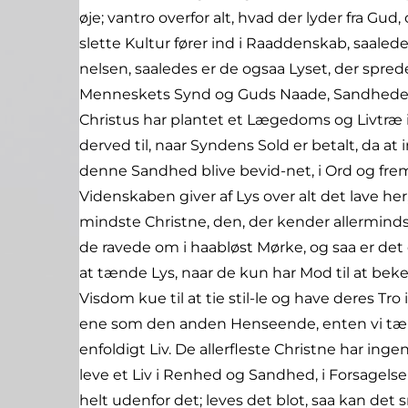
øje; vantro overfor alt, hvad der lyder fra G
slette Kultur fører ind i Raaddenskab, saaled
nelsen, saaledes er de ogsaa Lyset, der spr
Menneskets Synd og Guds Naade, Sandheden om
Christus har plantet et Lægedoms og Livtræ i
derved til, naar Syndens Sold er betalt, da at in
denne Sandhed blive bevid-net, i Ord og fremfo
Videnskaben giver af Lys over alt det lave her
mindste Christne, den, der kender allermindst 
de ravede om i haabløst Mørke, og saa er det
at tænde Lys, naar de kun har Mod til at beken
Visdom kue til at tie stil-le og have deres Tr
ene som den anden Henseende, enten vi tænke
enfoldigt Liv. De allerfleste Christne har in
leve et Liv i Renhed og Sandhed, i Forsagels
helt udenfor det; leves det blot, saa kan det