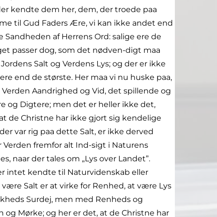
, der kendte dem her, dem, der troede paa
mme til Gud Faders Ære, vi kan ikke andet end
ve Sandheden af Herrens Ord: salige ere de
noget passer dog, som det nødven-digt maa
 Jordens Salt og Verdens Lys; og der er ikke
ere end de største. Her maa vi nu huske paa,
r Verden Aandrighed og Vid, det spillende og
e og Digtere; men det er heller ikke det,
 at de Christne har ikke gjort sig kendelige
r var rig paa dette Salt, er ikke derved
Verden fremfor alt Ind-sigt i Naturens
es, naar der tales om „Lys over Landet”.
 intet kendte til Naturvidenskab eller
At være Salt er at virke for Renhed, at være Lys
Skalkheds Surdej, men med Renheds og
g Mørke; og her er det, at de Christne har