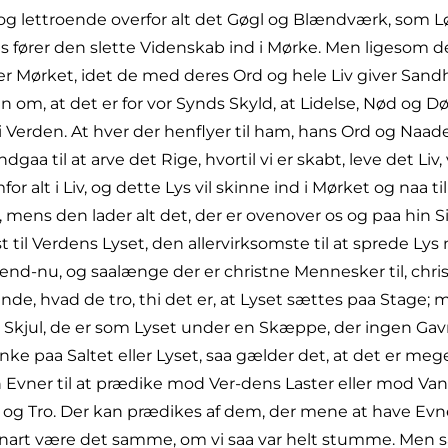
ud, og lettroende overfor alt det Gøgl og Blændværk, som
es fører den slette Videnskab ind i Mørke. Men ligesom de
eder Mørket, idet de med deres Ord og hele Liv giver S
, at det er for vor Synds Skyld, at Lidelse, Nød og D
 Verden. At hver der henflyer til ham, hans Ord og Naad
dgaa til at arve det Rige, hvortil vi er skabt, leve det Liv, 
r alt i Liv, og dette Lys vil skinne ind i Mørket og naa 
, mens den lader alt det, der er ovenover os og paa hin Si
til Verdens Lyset, den allervirksomste til at sprede Lys m
 end-nu, og saalænge der er christne Mennesker til, chri
de, hvad de tro, thi det er, at Lyset sættes paa Stage; m
o i Skjul, de er som Lyset under en Skæppe, der ingen Gavn
 paa Saltet eller Lyset, saa gælder det, at det er me
gen Evner til at prædike mod Ver-dens Laster eller mod Va
e og Tro. Der kan prædikes af dem, der mene at have Evn
 snart være det samme, om vi saa var helt stumme. Men sa