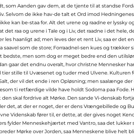
t, som Aanden gav dem, at de tjente til at standse Fordæ
v. Selvom de ikke hav-de talt et Ord imod Hedningenes h
ke kan be-staa for. Alt det urene og raadne er lyssky 
det raa og urene i Tale og i Liv, det raadne i det hele, det
er les haanligt ad; men leves der et rent Liv, saa er det
a saavel som de store; Forraadnel-sen kues og trækker sig
 bedste, men som dog er meget bedre end den utilslør
dan gaar det endnu overalt, hvor christne Mennesker har
ier stille til Uvæsenet og tuder med Ulvene. Kulturen 
 der vil det ende i ren Opløsning; men saalænge der er 
esom ti retfærdige vilde have holdt Sodoma paa Fode. H
 den skal fordrive alt Mørke. Den sande Vi-denskab for
r det, at der er noget, der er dens Vrængebillede og Bu
e Videnskab fører til, er dette, at der gives noget Kends
lers fylder Menneskehjærtet med Vantro, saa det lukker s
reder Mørke over Jorden, saa Menneskene blive helt bli