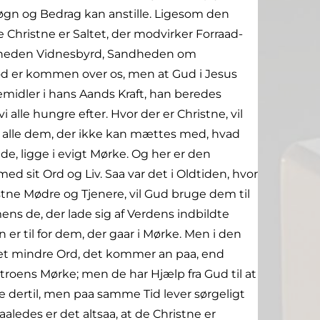
 Løgn og Bedrag kan anstille. Ligesom den
 Christne er Saltet, der modvirker Forraad-
andheden Vidnesbyrd, Sandheden om
ød er kommen over os, men at Gud i Jesus
emidler i hans Aands Kraft, han beredes
vi alle hungre efter. Hvor der er Christne, vil
til alle dem, der ikke kan mættes med, hvad
de, ligge i evigt Mørke. Og her er den
ed sit Ord og Liv. Saa var det i Oldtiden, hvor
stne Mødre og Tjenere, vil Gud bruge dem til
ens de, der lade sig af Verdens indbildte
 er til for dem, der gaar i Mørke. Men i den
get mindre Ord, det kommer an paa, end
ntroens Mørke; men de har Hjælp fra Gud til at
e dertil, men paa samme Tid lever sørgeligt
aledes er det altsaa, at de Christne er