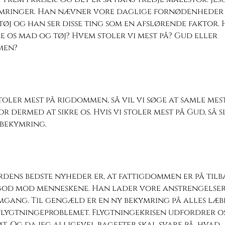
mringer. Han nævner vore daglige fornødenheder
øj og han ser disse ting som en afslørende faktor.
re os mad og tøj? Hvem stoler vi mest på? Gud eller
men?
stoler mest på rigdommen, så vil vi søge at samle mes
or dermed at sikre os. Hvis vi stoler mest på Gud, så s
 bekymring.
rdens bedste nyheder er, at fattigdommen er på til
god mod menneskene. Han lader vore anstrengelser
gang. Til gengæld er en ny bekymring på alles læb
flygtningeproblemet. Flygtningekrisen udfordrer o
. Og da jeg alligevel bagefter skal svare på, hvad