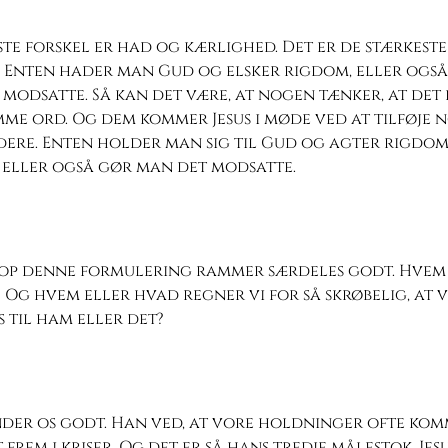
te forskel er had og kærlighed. Det er de stærkeste
. Enten hader man Gud og elsker rigdom, eller ogs
modsatte. Så kan det være, at nogen tænker, at det 
e ord. Og dem kommer Jesus i møde ved at tilføje 
ldere. Enten holder man sig til Gud og agter rigdo
 eller også gør man det modsatte.
top denne formulering rammer særdeles godt. Hvem
l? Og hvem eller hvad regner vi for så skrøbelig, at vi
 til ham eller det?
nder os godt. Han ved, at vore holdninger ofte ko
 frem i kriser. Og det er så hans tredje målestok. Jes