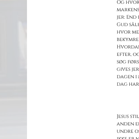
Og hvor
markens 
jer: End
Gud såle
hvor meg
bekymred
Hvordan 
efter, o
søg førs
gives je
dagen i 
dag har 
Jesus st
anden e
undre os
ikke er 