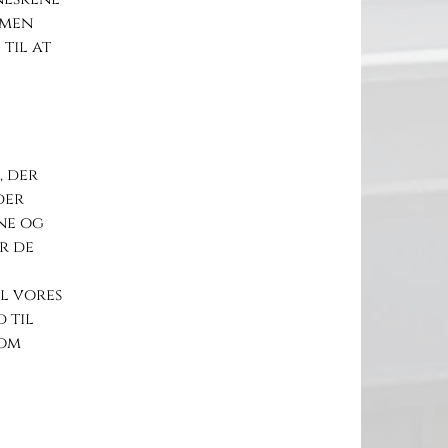
 men
 til at
, der
der
ne og
r de
al vores
 til
som