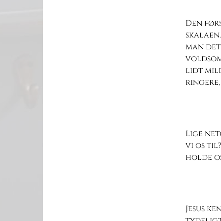
Den førs
skalaen
man det 
voldsomm
lidt mi
ringere,
Lige ne
vi os ti
holde os
Jesus ke
tydeligt