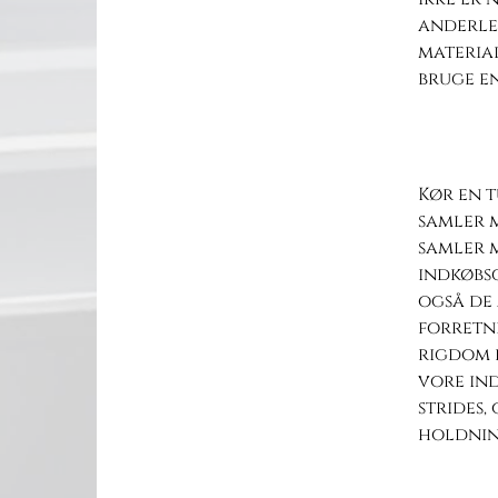
anderled
material
bruge en
Kør en t
samler m
samler m
indkøbs
også de 
forretni
rigdom k
vore ind
strides,
holdnin