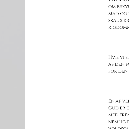
om beky
mad og t
skal sik
rigdom
Hvis vi 
af den f
for den
En af ve
Gud er 
med frem
nemlig 
voldsomt