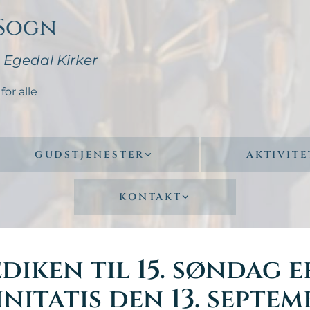
 Sogn
- Egedal Kirker
for alle
GUDSTJENESTER
AKTIVITE
KONTAKT
diken til 15. søndag e
initatis den 13. septem