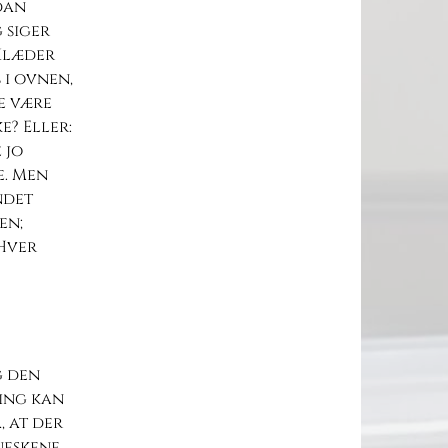
dan
 siger
 Klæder
 i ovnen,
ke være
e? Eller:
 jo
e. Men
ndet
en;
 Hver
g den
ing kan
, at der
neskene