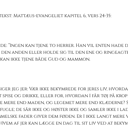
ekst: Mattæus-evangeliet kapitel 6, vers 24-35:
gde: ”Ingen kan tjene to herrer. Han vil enten hade 
 den anden eller holde sig til den ene og ringeagt
 kan ikke tjene både Gud og mammon.
iger jeg jer: Vær ikke bekymrede for jeres liv, hvorda
 spise og drikke, eller for, hvordan I får tøj på krop
ke mere end maden, og legemet mere end klæderne? 
fugle; de sår ikke og høster ikke og samler ikke i la
mmelske fader giver dem føden. Er I ikke langt mere
Hvem af jer kan lægge en dag til sit liv ved at bekym