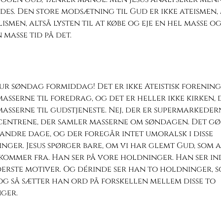
es. Den store modsætning til Gud er ikke ateismen,
ismen, altså lysten til at købe og eje en hel masse og
 masse tid på det.
ur søndag formiddag! Det er ikke Ateistisk forening
asserne til foredrag, og det er heller ikke kirken, 
asserne til gudstjeneste. Nej, der er supermarkeder
centrene, der samler masserne om søndagen. Det gø
andre dage, og der foregår intet umoralsk i disse
nger. Jesus spørger bare, om vi har glemt Gud, som 
ommer fra. Han ser på vore holdninger. Han ser ind
erste motiver. Og dérinde ser han to holdninger, 
 og så sætter han ord på forskellen mellem disse to
ger.