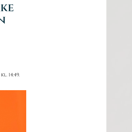
rke
n
l. 14:49.