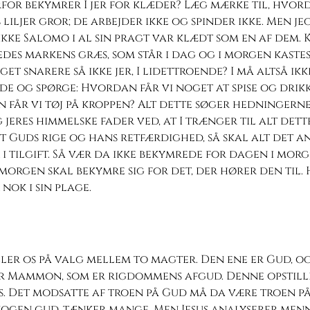
for bekymrer I jer for klæder? Læg mærke til, hvor
liljer gror; de arbejder ikke og spinder ikke. Men jeg
 ikke Salomo i al sin pragt var klædt som en af dem.
des markens græs, som står i dag og i morgen kastes
et snarere så ikke jer, I lidettroende? I må altså ik
e og spørge: Hvordan får vi noget at spise og drikk
får vi tøj på kroppen? Alt dette søger hedningerne
g jeres himmelske fader ved, at I trænger til alt dett
t Guds rige og hans retfærdighed, så skal alt det a
r i tilgift. Så vær da ikke bekymrede for dagen i morg
morgen skal bekymre sig for det, der hører den til.
nok i sin plage.
iller os på valg mellem to magter. Den ene er Gud, o
r Mammon, som er rigdommens afgud. Denne opstill
. Det modsatte af troen på Gud må da være troen på
nogen gud, tænker mange. Men Jesus analyserer men