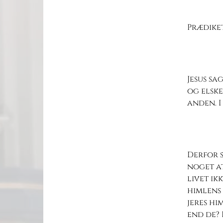
Prædiket
Jesus sa
og elske
anden. I
Derfor s
noget at
livet ik
himlens 
jeres hi
end de? 