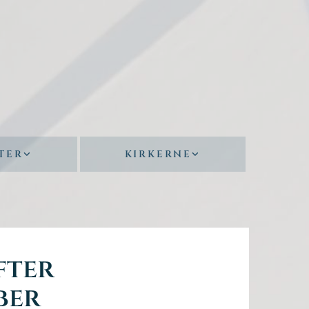
TER
KIRKERNE
fter
ber