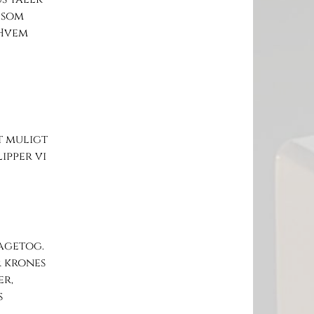
 som
 Hvem
t muligt
lipper vi
bagetog.
 krones
er,
s