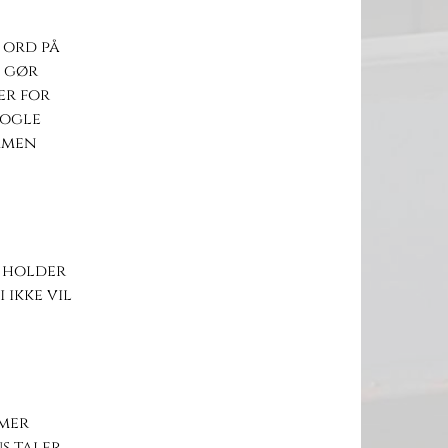
 ord på
å gør
er for
nogle
mmen
 holder
 ikke vil
mmer
us taler