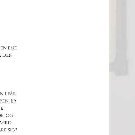
den ene
e den
n I får
pen. Er
Se
de, og
 værd
re sig?