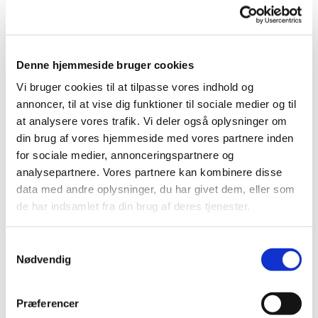
men også at tage imod ham. Den, der tager
imod Jesus, tager imod Gud.
Hvordan lærer man Jesus at kende? Ved at
Denne hjemmeside bruger cookies
lytte til hans ord i evangeliet. Hvordan tager
man imod ham? Ved at sige til ham i bøn, at man
Vi bruger cookies til at tilpasse vores indhold og
gerne vil tage imod hans hjælp, og ved at
annoncer, til at vise dig funktioner til sociale medier og til
følge ham.
at analysere vores trafik. Vi deler også oplysninger om
din brug af vores hjemmeside med vores partnere inden
Det evige liv består i at kende ham på denne
for sociale medier, annonceringspartnere og
måde. Hvis man holder sig til Jesus Kristus, så
analysepartnere. Vores partnere kan kombinere disse
holder man sig også til Gud Fader.
data med andre oplysninger, du har givet dem, eller som
de har indsamlet fra din brug af deres tjenester.
Ja, men hvad så med alt det andet? Vores
smukke, blå klode, alle de grønne træer, og
alle dyrene? Alt det, som Scherfig skildrer så
Samtykkevalg
Nødvendig
smukt i sine billeder. Ja, det hører også med.
Hele skaberværket skal befries fra ondskab og
død, men kernen i det hele, det som giver den
Præferencer
allerdybeste glæde til det hele, er, at Gud og