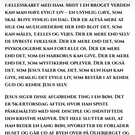
fællesskabet med ham. Midt i en broget verden
kan man have evigt liv – en usynlig gave, som
skal blive synlig en dag. Der er altså mere at
sige om mulighederne her end blot det, som
kan måles, tælles og vejes. Der er mere end selv
de dybeste følelser. Der er mere end det, som
psykologerne kan fortælle os. Der er mere
end det, som en narkorus kan give. Der er mere
end det, som mystikerne oplever. Der er også
det, som Jesus taler om, det, som kun han kan
give, nemlig det evige liv, som består i at kende
Gud og kende Jesus selv.
Jesus siger disse afgørende ting i en bøn. Det
er Skærtorsdag aften, hvor han spiste
påskemåltid med sine disciple og indstiftede
den kristne nadver. Det hele slutter med, at
han beder en lang bøn, hvorefter de forlader
huset og går ud af byen over på Oliebjerget og