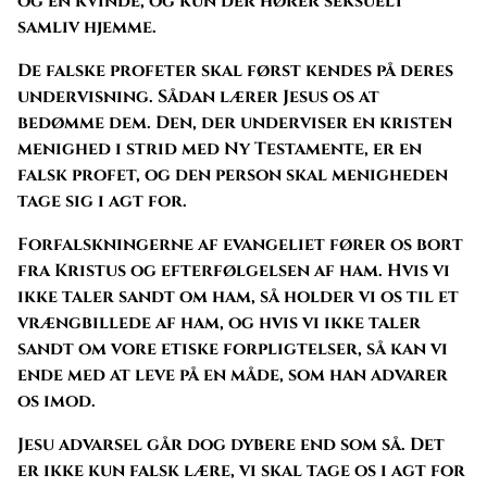
og én kvinde, og kun dér hører seksuelt
samliv hjemme.
De falske profeter skal først kendes på deres
undervisning. Sådan lærer Jesus os at
bedømme dem. Den, der underviser en kristen
menighed i strid med Ny Testamente, er en
falsk profet, og den person skal menigheden
tage sig i agt for.
Forfalskningerne af evangeliet fører os bort
fra Kristus og efterfølgelsen af ham. Hvis vi
ikke taler sandt om ham, så holder vi os til et
vrængbillede af ham, og hvis vi ikke taler
sandt om vore etiske forpligtelser, så kan vi
ende med at leve på en måde, som han advarer
os imod.
Jesu advarsel går dog dybere end som så. Det
er ikke kun falsk lære, vi skal tage os i agt for