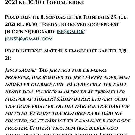
2021 kl. 10.30 i Egedal kirke
Prædiken til 8. søndag efter Trinitatis 25. juli
2021 kl. 10.30 i Egedal kirke ved sognepræst
Jørgen Sejergaard,
jse@km.dk
;
jgnsej@gmail.com
Prædiketekst: Mattæus-evangeliet kapitel 7,15-
21:
Jesus sagde: ”Tag jer i agt for de falske
profeter, der kommer til jer i fåreklæder, men
indeni er glubske ulve. På deres frugter kan I
kende dem. Plukker man druer af tjørn eller
figener af tidsler? Sådan bærer ethvert godt
træ gode frugter, og det dårlige træ dårlige
frugter. Et godt træ kan ikke bære dårlige
frugter, og et dårligt træ kan ikke bære gode
frugter. Ethvert træ, som ikke bærer god