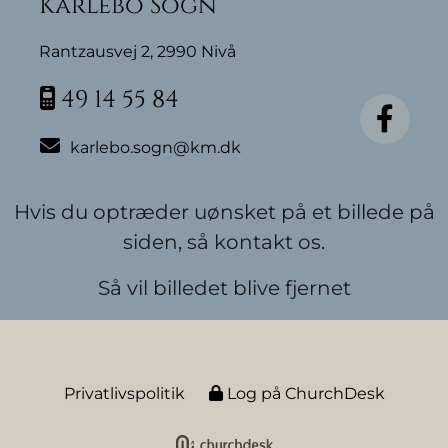
Karlebo Sogn
Rantzausvej 2, 2990 Nivå
49 14 55 84


karlebo.sogn@km.dk
Hvis du optræder uønsket på et billede på
siden, så kontakt os.
Så vil billedet blive fjernet
Privatlivspolitik
Log på ChurchDesk