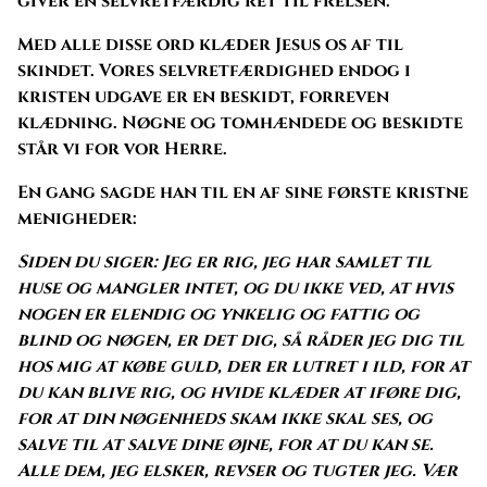
giver en selvretfærdig ret til frelsen.
Med alle disse ord klæder Jesus os af til
skindet. Vores selvretfærdighed endog i
kristen udgave er en beskidt, forreven
klædning. Nøgne og tomhændede og beskidte
står vi for vor Herre.
En gang sagde han til en af sine første kristne
menigheder:
Siden du siger: Jeg er rig, jeg har samlet til
huse og mangler intet, og du ikke ved, at hvis
nogen er elendig og ynkelig og fattig og
blind og nøgen, er det dig, så råder jeg dig til
hos mig at købe guld, der er lutret i ild, for at
du kan blive rig, og hvide klæder at iføre dig,
for at din nøgenheds skam ikke skal ses, og
salve til at salve dine øjne, for at du kan se.
Alle dem, jeg elsker, revser og tugter jeg. Vær