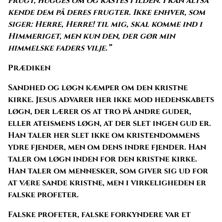
frugt, hugges om og kastes i ilden. I kan altså
kende dem på deres frugter. Ikke enhver, som
siger: Herre, Herre! til mig, skal komme ind i
Himmeriget, men kun den, der gør min
himmelske faders vilje.”
Prædiken
Sandhed og løgn kæmper om den kristne
kirke. Jesus advarer her ikke mod hedenskabets
løgn, der lærer os at tro på andre guder,
eller ateismens løgn, at der slet ingen gud er.
Han taler her slet ikke om kristendommens
ydre fjender, men om dens indre fjender. Han
taler om løgn inden for den kristne kirke.
Han taler om mennesker, som giver sig ud for
at være sande kristne, men i virkeligheden er
falske profeter.
Falske profeter, falske forkyndere var et