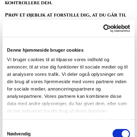
kontrollere den.
Prøv et øjeblik at forstille dig, at du går til
en præst, som du stoler på, fordi han i det
ydre både forkynder bibelsk og lever, som
Jesus har lært os, men skjult er han medlem af
en organisation, der vil ødelægge kirken.
Denne hjemmeside bruger cookies
Prøv at forestille dig, at du går til ham for at
lette dit hjerte og betro ham nogle af dine
Vi bruger cookies til at tilpasse vores indhold og
inderste tanker. Siden finder du ud af, at han
annoncer, til at vise dig funktioner til sociale medier og til
har misbrugt din tillid ved at røbe din
at analysere vores trafik. Vi deler også oplysninger om
holdning til statsmagten, som nu har noget
din brug af vores hjemmeside med vores partnere inden
på dig. Præsten er måske selv medlem af det
for sociale medier, annonceringspartnere og
hemmelige politi.
analysepartnere. Vores partnere kan kombinere disse
data med andre oplysninger, du har givet dem, eller som
Overført på vores egen fredelige andedam
de har indsamlet fra din brug af deres tjenester.
betyder det, at det ikke er nok, at en præst
siger sandheden. Præsten skal også selv i sit
Samtykkevalg
privatliv satse på at efterfølge Jesu etiske
Nødvendig