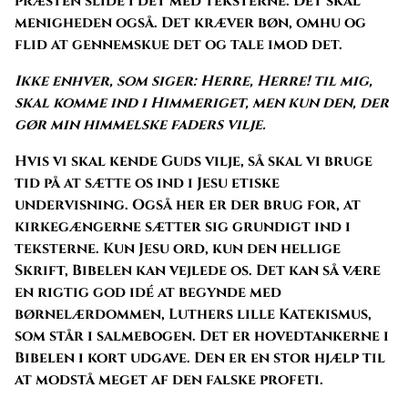
præsten slide i det med teksterne. Det skal
menigheden også. Det kræver bøn, omhu og
flid at gennemskue det og tale imod det.
Ikke enhver, som siger: Herre, Herre! til mig,
skal komme ind i Himmeriget, men kun den, der
gør min himmelske faders vilje.
Hvis vi skal kende Guds vilje, så skal vi bruge
tid på at sætte os ind i Jesu etiske
undervisning. Også her er der brug for, at
kirkegængerne sætter sig grundigt ind i
teksterne. Kun Jesu ord, kun den hellige
Skrift, Bibelen kan vejlede os. Det kan så være
en rigtig god idé at begynde med
børnelærdommen, Luthers lille Katekismus,
som står i salmebogen. Det er hovedtankerne i
Bibelen i kort udgave. Den er en stor hjælp til
at modstå meget af den falske profeti.