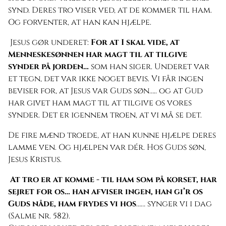
synd. Deres tro viser ved, at de kommer til ham.
Og forventer, at han kan hjælpe.
Jesus gør underet:
For at I skal vide, at
Menneskesønnen har magt til at tilgive
synder på jorden…
som han siger. Underet var
et tegn, det var ikke noget bevis. Vi får ingen
beviser for, at Jesus var Guds søn….. og at Gud
har givet ham magt til at tilgive os vores
synder. Det er igennem troen, at vi må se det.
De fire mænd troede, at han kunne hjælpe deres
lamme ven. Og hjælpen var dér. Hos Guds søn,
Jesus Kristus.
At tro er at komme - til ham som på korset, har
sejret for os… han afviser ingen, han gi’r os
Guds nåde, ham frydes vi hos
…… synger vi i dag
(Salme nr. 582).