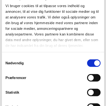
give sig af med.
Vi bruger cookies til at tilpasse vores indhold og
annoncer, til at vise dig funktioner til sociale medier og til
Her støder vi ind i Det gamle Testamentes svar
at analysere vores trafik. Vi deler også oplysninger om
på det spørgsmål, der altid har fulgt os
din brug af vores hjemmeside med vores partnere inden
mennesker: Hvordan kan det være, at nogle
for sociale medier, annonceringspartnere og
skal lide så meget, mens andre går fri? At
analysepartnere. Vores partnere kan kombinere disse
nogle menneskers liv er fyldt med sygdom og
data med andre oplysninger, du har givet dem, eller som
død, mens andre bliver næsten forskånet.
de har indsamlet fra din brug af deres tjenester.
Hvorfor? De samme spørgsmål stiller vi i vores
tid. Sygdom kan opleves som et kæmpe svigt,
også i forhold til Gud.
Samtykkevalg
Svaret fra Det gamle Testamente lyder, at
Nødvendig
sygdom og sorg og nød og elendighed er Guds
gengældelse. Den, der ikke overholdt
Præferencer
Moseloven eller som begik uret mod andre,
skadede også sig selv, for det havde
indvirkning på hans eller hendes eget liv og
Statistik
skæbne. Med et billede kan vi sige, at det er som
ude i trafikken: Der er færdselsregler og