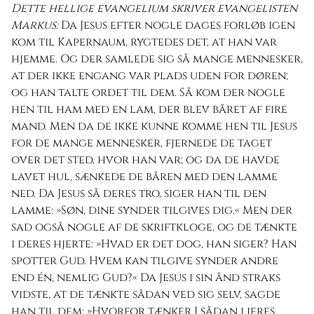
Dette hellige evangelium skriver evangelisten
Markus:
Da Jesus efter nogle dages forløb igen
kom til Kapernaum, rygtedes det, at han var
hjemme. Og der samlede sig så mange mennesker,
at der ikke engang var plads uden for døren;
og han talte ordet til dem. Så kom der nogle
hen til ham med en lam, der blev båret af fire
mand. Men da de ikke kunne komme hen til Jesus
for de mange mennesker, fjernede de taget
over det sted, hvor han var; og da de havde
lavet hul, sænkede de båren med den lamme
ned. Da Jesus så deres tro, siger han til den
lamme: »Søn, dine synder tilgives dig.« Men der
sad også nogle af de skriftkloge, og de tænkte
i deres hjerte: »Hvad er det dog, han siger? Han
spotter Gud. Hvem kan tilgive synder andre
end én, nemlig Gud?« Da Jesus i sin ånd straks
vidste, at de tænkte sådan ved sig selv, sagde
han til dem: »Hvorfor tænker I sådan i jeres