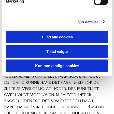
Marketing
fartbegrænsninger og lyskryds, som skal
overholdes. Herude hævner overtrædelser sig.
De kan slå igen. Man kan blive skyld i en ulykke,
og bagefter få en straf eller en stor bøde,
Vis detaljer
måske blive fradømt kørekortet, hvis
færdselsreglerne overtrædes. Her er der en
Tillad alle cookies
sammenhæng mellem årsag og virkning. Og
kontant afregning. Det er det samme svar vi
finder i Det gamle Testamente på spørgsmålet
Tillad valgte
om hvorfor nogen bliver ramt af sygdom, mens
andre ikke gør: Sygdom skyldtes at den syge
Kun nødvendige cookies
havde overtrådt Moseloven. Det var
jødedommens officielle svar. Som man også
dengang kunne have det svært med. For det
skete selvfølgelig, at jøder, der punktligt
overholdt Moseloven, blev syge. Det er
baggrunden for det, som skete den dag i
Kapernaum. I virkeligheden kunne de 4 mænd
ikke tillade sig at komme slæbende med den