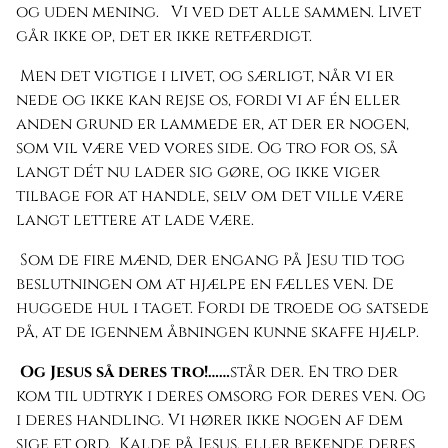
og uden mening. Vi ved det alle sammen. Livet
går ikke op, det er ikke retfærdigt.
Men det vigtige i livet, og særligt, når vi er
nede og ikke kan rejse os, fordi vi af én eller
anden grund er lammede er, at der er nogen,
som vil være ved vores side. Og tro for os, så
langt dét nu lader sig gøre, og ikke viger
tilbage for at handle, selv om det ville være
langt lettere at lade være.
Som de fire mænd, der engang på Jesu tid tog
beslutningen om at hjælpe en fælles ven. De
huggede hul i taget. Fordi de troede og satsede
på, at de igennem åbningen kunne skaffe hjælp.
Og Jesus så deres tro!……
står der. En tro der
kom til udtryk i deres omsorg for deres ven. Og
i deres handling. Vi hører ikke nogen af dem
sige et ord. Kalde på Jesus, eller bekende deres