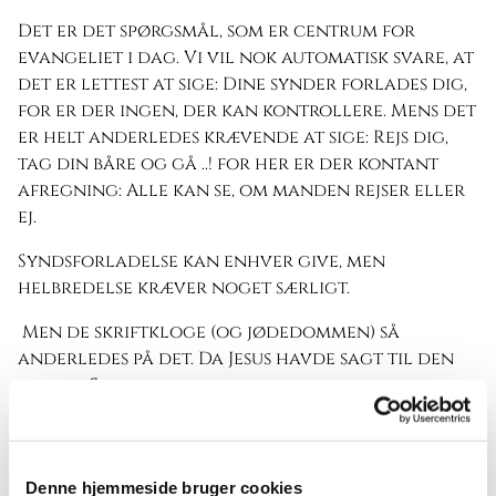
Det er det spørgsmål, som er centrum for
evangeliet i dag. Vi vil nok automatisk svare, at
det er lettest at sige: Dine synder forlades dig,
for er der ingen, der kan kontrollere. Mens det
er helt anderledes krævende at sige: Rejs dig,
tag din båre og gå ..! for her er der kontant
afregning: Alle kan se, om manden rejser eller
ej.
Syndsforladelse kan enhver give, men
helbredelse kræver noget særligt.
Men de skriftkloge (og jødedommen) så
anderledes på det. Da Jesus havde sagt til den
lamme:
Søn, dine synder tilgives dig…
tænkte
de:
Han spotter Gud.
Fordi syndsforladelse for dem var umuligt. Det
måtte eller kunne eller skulle intet menneske
Denne hjemmeside bruger cookies