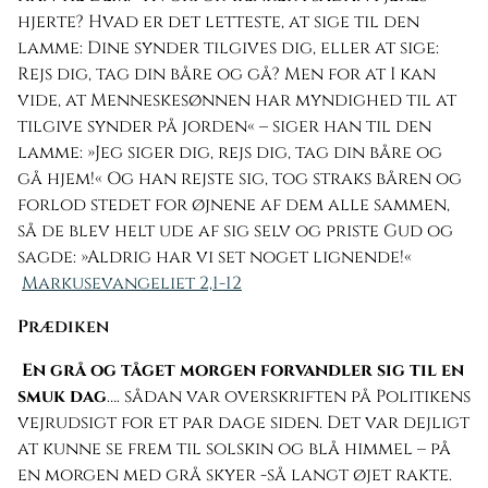
hjerte? Hvad er det letteste, at sige til den
lamme: Dine synder tilgives dig, eller at sige:
Rejs dig, tag din båre og gå? Men for at I kan
vide, at Menneskesønnen har myndighed til at
tilgive synder på jorden« – siger han til den
lamme: »Jeg siger dig, rejs dig, tag din båre og
gå hjem!« Og han rejste sig, tog straks båren og
forlod stedet for øjnene af dem alle sammen,
så de blev helt ude af sig selv og priste Gud og
sagde: »Aldrig har vi set noget lignende!«
Markusevangeliet 2,1-12
Prædiken
En grå og tåget morgen forvandler sig til en
smuk dag
…. sådan var overskriften på Politikens
vejrudsigt for et par dage siden. Det var dejligt
at kunne se frem til solskin og blå himmel – på
en morgen med grå skyer -så langt øjet rakte.