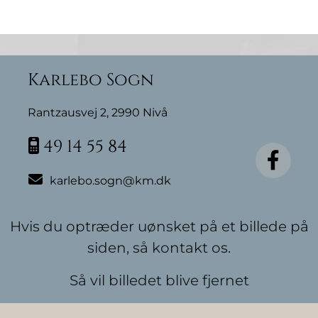
Karlebo Sogn
Rantzausvej 2, 2990 Nivå
49 14 55 84


karlebo.sogn@km.dk
Hvis du optræder uønsket på et billede på
siden, så kontakt os.
Så vil billedet blive fjernet