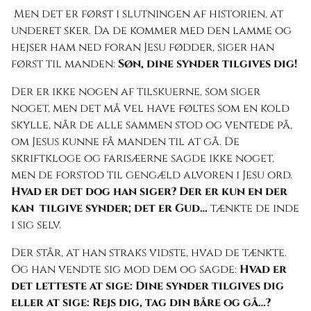
Men det er først i slutningen af historien, at
underet sker. Da de kommer med den lamme og
hejser ham ned foran Jesu fødder, siger han
først til manden:
Søn, dine synder tilgives dig!
Der er ikke nogen af tilskuerne, som siger
noget, men det må vel have føltes som en kold
skylle, når de alle sammen stod og ventede på,
om Jesus kunne få manden til at gå. De
skriftkloge og farisæerne sagde ikke noget,
men de forstod til gengæld alvoren i Jesu ord.
Hvad er det dog han siger? Der er kun en der
kan tilgive synder; det er Gud…
tænkte de inde
i sig selv.
Der står, at han straks vidste, hvad de tænkte.
Og han vendte sig mod dem og sagde:
Hvad er
det letteste at sige: Dine synder tilgives dig
eller at sige: Rejs dig, tag din båre og gå…?