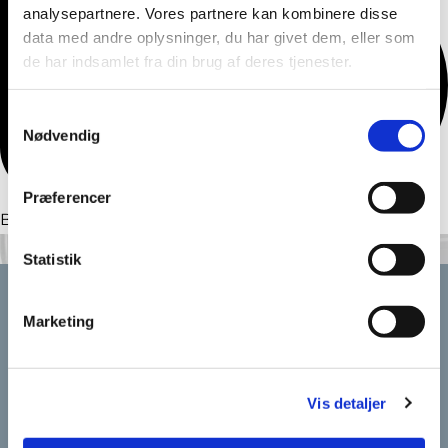
analysepartnere. Vores partnere kan kombinere disse
data med andre oplysninger, du har givet dem, eller som
de har indsamlet fra din brug af deres tjenester.
Samtykkevalg
Nødvendig
Præferencer
Blogindlægget blev ikke fundet
Statistik
Karlebo Sogn
Marketing
Rantzausvej 2, 2990 Nivå
49 14 55 84

Vis detaljer

karlebo.sogn@km.dk