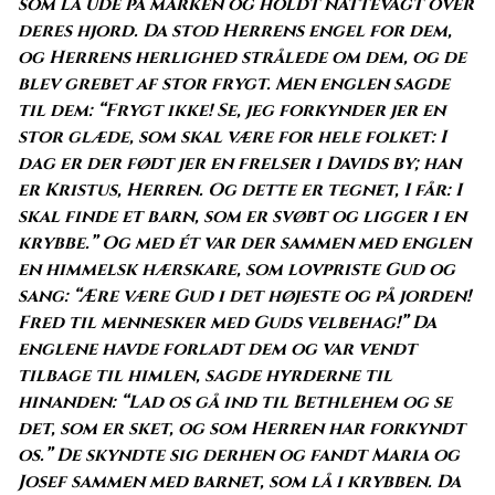
som lå ude på marken og holdt nattevagt over
deres hjord. Da stod Herrens engel for dem,
og Herrens herlighed strålede om dem, og de
blev grebet af stor frygt. Men englen sagde
til dem: “Frygt ikke! Se, jeg forkynder jer en
stor glæde, som skal være for hele folket: I
dag er der født jer en frelser i Davids by; han
er Kristus, Herren. Og dette er tegnet, I får: I
skal finde et barn, som er svøbt og ligger i en
krybbe.” Og med ét var der sammen med englen
en himmelsk hærskare, som lovpriste Gud og
sang: “Ære være Gud i det højeste og på jorden!
Fred til mennesker med Guds velbehag!” Da
englene havde forladt dem og var vendt
tilbage til himlen, sagde hyrderne til
hinanden: “Lad os gå ind til Bethlehem og se
det, som er sket, og som Herren har forkyndt
os.” De skyndte sig derhen og fandt Maria og
Josef sammen med barnet, som lå i krybben. Da