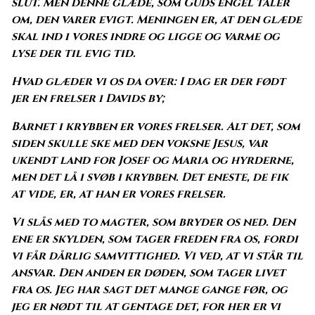
slut. Men denne glæde, som Guds engel taler
om, den varer evigt. Meningen er, at den glæde
skal ind i vores indre og ligge og varme og
lyse der til evig tid.
Hvad glæder vi os da over:
I dag er der født
jer en frelser i Davids by;
Barnet i krybben er vores frelser. Alt det, som
siden skulle ske med den voksne Jesus, var
ukendt land for Josef og Maria og hyrderne,
men det lå i svøb i krybben. Det eneste, de fik
at vide, er, at han er vores frelser.
Vi slås med to magter, som bryder os ned. Den
ene er skylden, som tager freden fra os, fordi
vi får dårlig samvittighed. Vi ved, at vi står til
ansvar. Den anden er døden, som tager livet
fra os. Jeg har sagt det mange gange før, og
jeg er nødt til at gentage det, for her er vi