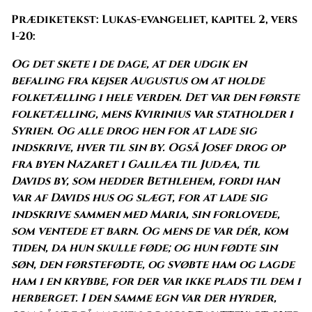
Prædiketekst: Lukas-evangeliet, kapitel 2, vers
1-20:
Og det skete i de dage, at der udgik en
befaling fra kejser Augustus om at holde
folketælling i hele verden. Det var den første
folketælling, mens Kvirinius var statholder i
Syrien. Og alle drog hen for at lade sig
indskrive, hver til sin by. Også Josef drog op
fra byen Nazaret i Galilæa til Judæa, til
Davids by, som hedder Bethlehem, fordi han
var af Davids hus og slægt, for at lade sig
indskrive sammen med Maria, sin forlovede,
som ventede et barn. Og mens de var dér, kom
tiden, da hun skulle føde; og hun fødte sin
søn, den førstefødte, og svøbte ham og lagde
ham i en krybbe, for der var ikke plads til dem i
herberget. I den samme egn var der hyrder,