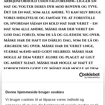
arbejdsforhold uden fagforening ligger en
nat og vogter deres dyr mod rovdyr og tyve.
Det er en nat, som alle andre. Vi kan selv bruge
vores indlevelse og fantasi til at forestille
os, hvordan sådan en kold nat har været – en
nat som alle andre. Måske har der været en
god dag forud, som de lå og glædede sig over.
Måske har de haft en dårlig dag, som de lå og
ærgrede sig over. Måske har de været unge,
stærke mænd med godt helbred. Måske har
nogle af dem været ældre og plaget af gigt
og andet slemt. Måske har nogle af haft et
forholdsvis godt liv. Måske har nogle af dem
været dybt ulykkelige. Måske lignede de os i
vores forskellighed – alle kulturelle
forskelle til trods.
Denne hjemmeside bruger cookies
Pludselig sker der noget aldeles
Vi bruger cookies til at tilpasse vores indhold og
overvældende. Pludselig står et overjordisk
annoncer, til at vise dig funktioner til sociale medier og til