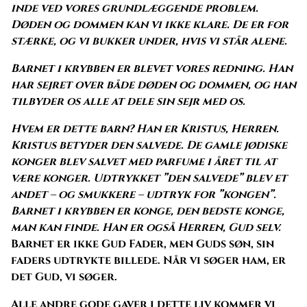
inde ved vores grundlæggende problem.
Døden og dommen kan vi ikke klare. De er for
stærke, og vi bukker under, hvis vi står alene.
Barnet i krybben er blevet vores redning. Han
har sejret over både døden og dommen, og han
tilbyder os alle at dele sin sejr med os.
Hvem er dette barn?
Han er Kristus, Herren.
Kristus betyder den salvede. De gamle jødiske
konger blev salvet med parfume i året til at
være konger. Udtrykket ”den salvede” blev et
andet – og smukkere – udtryk for ”kongen”.
Barnet i krybben er konge, den bedste konge,
man kan finde. Han er også Herren, Gud selv.
Barnet er ikke Gud Fader, men Guds søn, sin
faders udtrykte billede. Når vi søger ham, er
det Gud, vi søger.
Alle andre gode gaver i dette liv kommer vi