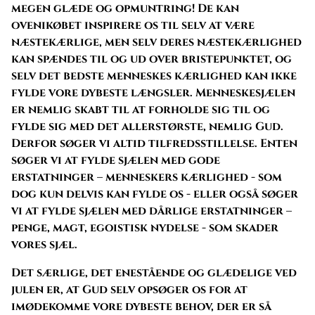
megen glæde og opmuntring! De kan
ovenikøbet inspirere os til selv at være
næstekærlige, men selv deres næstekærlighed
kan spændes til og ud over bristepunktet, og
selv det bedste menneskes kærlighed kan ikke
fylde vore dybeste længsler. Menneskesjælen
er nemlig skabt til at forholde sig til og
fylde sig med det allerstørste, nemlig Gud.
Derfor søger vi altid tilfredsstillelse. Enten
søger vi at fylde sjælen med gode
erstatninger – menneskers kærlighed - som
dog kun delvis kan fylde os - eller også søger
vi at fylde sjælen med dårlige erstatninger –
penge, magt, egoistisk nydelse - som skader
vores sjæl.
Det særlige, det enestående og glædelige ved
julen er, at Gud selv opsøger os for at
imødekomme vore dybeste behov, der er så