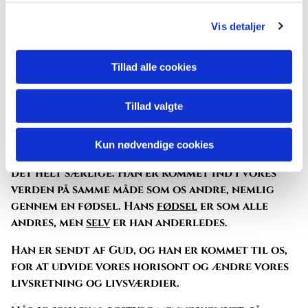
en mærkelig religiøs oplevelse? Vi finder
svaret i englens budskab:
Vis detaljer
Frygt ikke! … I dag er der født jer en frelser i
Davids by.
Tillad alle cookies
Mange mennesker har set engle, og det er
interessant og betagende at høre om, men kun
Tillad valgte
hyrderne på marken fik denne helt enestående
besked, som siden er gået som rygte over hele
Kun nødvendige cookies
verden. Barnet i krybben er givet til os som
det helt særlige. Han er kommet ind i vores
verden på samme måde som os andre, nemlig
gennem en fødsel. Hans
fødsel
er som alle
andres, men
selv
er han anderledes.
Han er sendt af Gud, og han er kommet til os,
for at udvide vores horisont og ændre vores
livsretning og livsværdier.