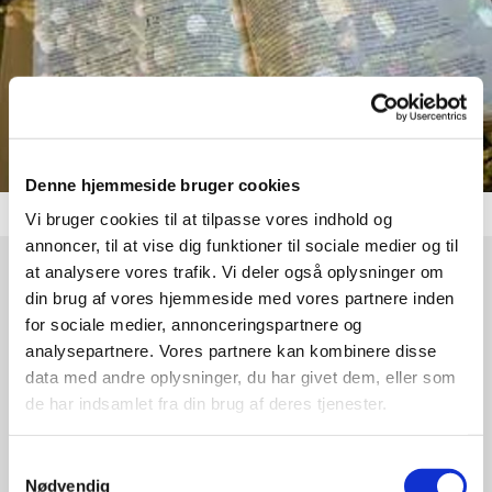
Denne hjemmeside bruger cookies
Vi bruger cookies til at tilpasse vores indhold og
annoncer, til at vise dig funktioner til sociale medier og til
at analysere vores trafik. Vi deler også oplysninger om
Torsdag 12. december 2024, kl. 19:00
din brug af vores hjemmeside med vores partnere inden
for sociale medier, annonceringspartnere og
Egedal Kirke, Egedalsvej 3, 2980
analysepartnere. Vores partnere kan kombinere disse
data med andre oplysninger, du har givet dem, eller som
Kokkedal
de har indsamlet fra din brug af deres tjenester.
Anette Nybo
Samtykkevalg
Nødvendig