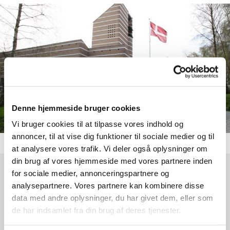
Denne hjemmeside bruger cookies
Vi bruger cookies til at tilpasse vores indhold og
annoncer, til at vise dig funktioner til sociale medier og til
at analysere vores trafik. Vi deler også oplysninger om
din brug af vores hjemmeside med vores partnere inden
for sociale medier, annonceringspartnere og
Søndag 12. juli 2026, kl. 10:30
analysepartnere. Vores partnere kan kombinere disse
data med andre oplysninger, du har givet dem, eller som
Egedal Kirke, Egedalsvej 3, 2980
de har indsamlet fra din brug af deres tjenester.
Kokkedal