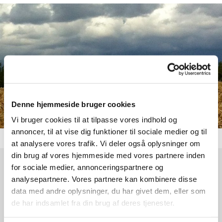
Denne hjemmeside bruger cookies
Vi bruger cookies til at tilpasse vores indhold og
annoncer, til at vise dig funktioner til sociale medier og til
at analysere vores trafik. Vi deler også oplysninger om
din brug af vores hjemmeside med vores partnere inden
for sociale medier, annonceringspartnere og
Søndag 20. september 2026, kl. 09:00
analysepartnere. Vores partnere kan kombinere disse
data med andre oplysninger, du har givet dem, eller som
Karlebo Kirke, Hesselrødvej 2, 2980
de har indsamlet fra din brug af deres tjenester.
Kokkedal