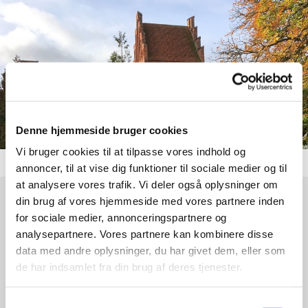
Denne hjemmeside bruger cookies
Vi bruger cookies til at tilpasse vores indhold og
annoncer, til at vise dig funktioner til sociale medier og til
at analysere vores trafik. Vi deler også oplysninger om
din brug af vores hjemmeside med vores partnere inden
Søndag 4. oktober 2026, kl. 09:00
for sociale medier, annonceringspartnere og
analysepartnere. Vores partnere kan kombinere disse
Karlebo Kirke, Hesselrødvej 2, 2980
data med andre oplysninger, du har givet dem, eller som
de har indsamlet fra din brug af deres tjenester.
Kokkedal
Samtykkevalg