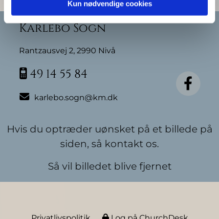
Kun nødvendige cookies
Karlebo Sogn
Rantzausvej 2, 2990 Nivå
49 14 55 84


karlebo.sogn@km.dk
Hvis du optræder uønsket på et billede på
siden, så kontakt os.
Så vil billedet blive fjernet
Privatlivspolitik
Log på ChurchDesk