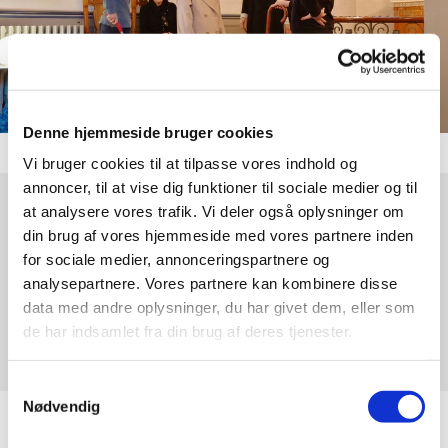
Denne hjemmeside bruger cookies
Vi bruger cookies til at tilpasse vores indhold og
annoncer, til at vise dig funktioner til sociale medier og til
at analysere vores trafik. Vi deler også oplysninger om
Søndag 27. september 2026, kl. 10:30
din brug af vores hjemmeside med vores partnere inden
for sociale medier, annonceringspartnere og
Nivå Kirke, Nivå Kirkevej, 2990 Nivå
analysepartnere. Vores partnere kan kombinere disse
data med andre oplysninger, du har givet dem, eller som
Karina Juhl Kande
de har indsamlet fra din brug af deres tjenester.
Samtykkevalg
Nødvendig