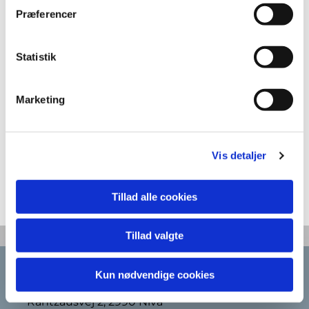
Præferencer
Statistik
Marketing
Vis detaljer
Tillad alle cookies
Tillad valgte
Karlebo Sogn
Kun nødvendige cookies
Rantzausvej 2, 2990 Nivå