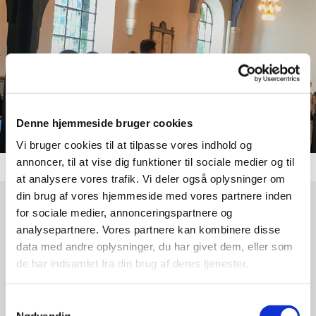
Denne hjemmeside bruger cookies
Vi bruger cookies til at tilpasse vores indhold og
annoncer, til at vise dig funktioner til sociale medier og til
at analysere vores trafik. Vi deler også oplysninger om
din brug af vores hjemmeside med vores partnere inden
for sociale medier, annonceringspartnere og
Søndag 1. november 2026, kl. 16:00
analysepartnere. Vores partnere kan kombinere disse
data med andre oplysninger, du har givet dem, eller som
Nivå Kirke, Nivå Kirkevej, 2990 Nivå
de har indsamlet fra din brug af deres tjenester.
Alle præster
Samtykkevalg
Nødvendig