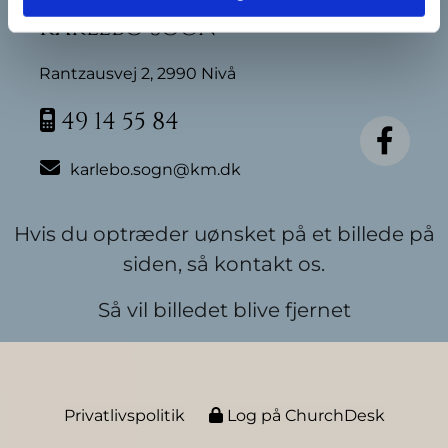
Karlebo Sogn
Rantzausvej 2, 2990 Nivå
49 14 55 84


karlebo.sogn@km.dk
Hvis du optræder uønsket på et billede på
siden, så kontakt os.
Så vil billedet blive fjernet
Privatlivspolitik
Log på ChurchDesk