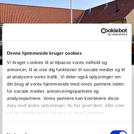
Denne hjemmeside bruger cookies
Vi bruger cookies til at tilpasse vores indhold og
annoncer, til at vise dig funktioner til sociale medier og til
at analysere vores trafik. Vi deler også oplysninger om
din brug af vores hjemmeside med vores partnere inden
for sociale medier, annonceringspartnere og
Onsdag 27. januar 2027, kl. 19:30 -
analysepartnere. Vores partnere kan kombinere disse
21:00
data med andre oplysninger, du har givet dem, eller som
de har indsamlet fra din brug af deres tjenester.
Sognegården, Rantzausvej 2, 2990
Nivå
Samtykkevalg