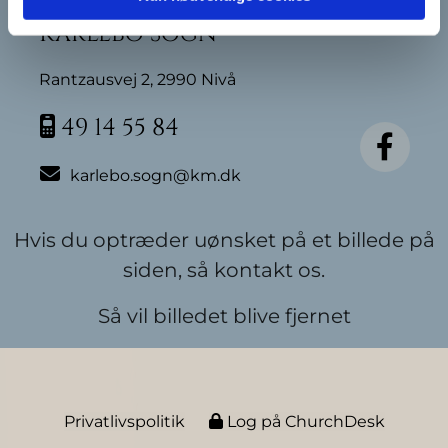
Karlebo Sogn
Rantzausvej 2, 2990 Nivå
49 14 55 84


karlebo.sogn@km.dk
Hvis du optræder uønsket på et billede på
siden, så kontakt os.
Så vil billedet blive fjernet
Privatlivspolitik
Log på ChurchDesk