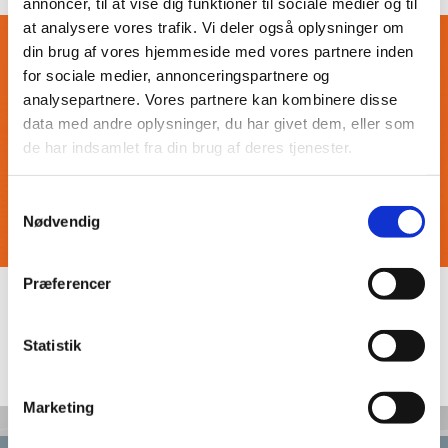
annoncer, til at vise dig funktioner til sociale medier og til
at analysere vores trafik. Vi deler også oplysninger om
din brug af vores hjemmeside med vores partnere inden
for sociale medier, annonceringspartnere og
analysepartnere. Vores partnere kan kombinere disse
data med andre oplysninger, du har givet dem, eller som
de har indsamlet fra din brug af deres tjenester.
Samtykkevalg
Nødvendig
Præferencer
TEST1
Statistik
BRØD TEKST
Marketing