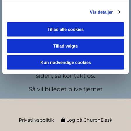
Karlebo Sogn
Vis detaljer
Rantzausvej 2, 2990 Nivå
Tillad alle cookies
49 14 55 84

Tillad valgte

karlebo.sogn@km.dk
Kun nødvendige cookies
Hvis du optræder uønsket på et billede på
siden, så kontakt os.
Så vil billedet blive fjernet
Privatlivspolitik
Log på ChurchDesk